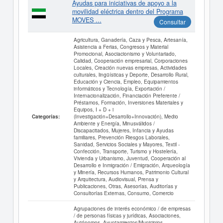
Ayudas para iniciativas de apoyo a la
movilidad eléctrica dentro del Programa
MOVES ...
Consultar
Agricultura, Ganadería, Caza y Pesca, Artesanía,
Asistencia a Ferias, Congresos y Material
Promocional, Asociacionismo y Voluntariado,
Calidad, Cooperación empresarial, Corporaciones
Locales, Creación nuevas empresas, Actividades
culturales, lingüísticas y Deporte, Desarrollo Rural,
Educación y Ciencia, Empleo, Equipamientos
informáticos y Tecnología, Exportación /
Internacionalización, Financiación Preferente /
Préstamos, Formación, Inversiones Materiales y
Equipos, I + D + i
(Investigación+Desarrollo+Innovación), Medio
Categorías:
Ambiente y Energía, Minusválidos /
Discapacitados, Mujeres, Infancia y Ayudas
familiares, Prevención Riesgos Laborales,
Sanidad, Servicios Sociales y Mayores, Textil -
Confección, Transporte, Turismo y Hostelería,
Vivienda y Urbanismo, Juventud, Cooperación al
Desarrollo e Inmigración / Emigración, Arqueología
y Minería, Recursos Humanos, Patrimonio Cultural
y Arquitectura, Audiovisual, Prensa y
Publicaciones, Otras, Asesorías, Auditorías y
Consultorías Externas, Consumo, Comercio
Agrupaciones de interés económico / de empresas
/ de personas físicas y jurídicas, Asociaciones,
Autónomos, Ayuntamientos/Municipios,