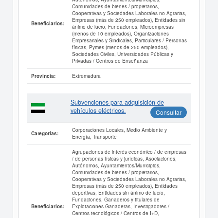
Comunidades de bienes / propietarios,
Cooperativas y Sociedades Laborales no Agrarias,
Empresas (más de 250 empleados), Entidades sin
Beneficiarios:
ánimo de lucro, Fundaciones, Microempresas
(menos de 10 empleados), Organizaciones
Empresariales y Sindicales, Particulares / Personas
físicas, Pymes (menos de 250 empleados),
Sociedades Civiles, Universidades Públicas y
Privadas / Centros de Enseñanza
Extremadura
Provincia:
Subvenciones para adquisición de
vehículos eléctricos.
Consultar
Corporaciones Locales, Medio Ambiente y
Categorías:
Energía, Transporte
Agrupaciones de interés económico / de empresas
/ de personas físicas y jurídicas, Asociaciones,
Autónomos, Ayuntamientos/Municipios,
Comunidades de bienes / propietarios,
Cooperativas y Sociedades Laborales no Agrarias,
Empresas (más de 250 empleados), Entidades
deportivas, Entidades sin ánimo de lucro,
Fundaciones, Ganaderos y titulares de
Explotaciones Ganaderas, Investigadores /
Beneficiarios:
Centros tecnológicos / Centros de I+D,