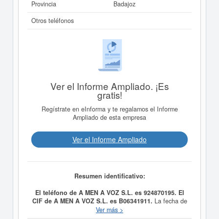
Provincia
Badajoz
Otros teléfonos
Ver el Informe Ampliado. ¡Es
gratis!
Regístrate en eInforma y te regalamos el Informe
Ampliado de esta empresa
Ver el Informe Ampliado
Resumen identificativo:
El teléfono de A MEN A VOZ S.L. es 924870195. El
CIF de A MEN A VOZ S.L. es B06341911.
La fecha de
alta de
A MEN A VOZ S.L.
fue el día 19/01/2001,
Ver más >
constituyendo su meta como LA COMERCIALIZACION