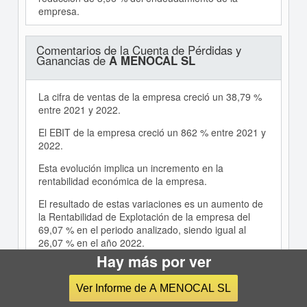
empresa.
Comentarios de la Cuenta de Pérdidas y
Ganancias de
A MENOCAL SL
La cifra de ventas de la empresa creció un 38,79 %
entre 2021 y 2022.
El EBIT de la empresa creció un 862 % entre 2021 y
2022.
Esta evolución implica un incremento en la
rentabilidad económica de la empresa.
El resultado de estas variaciones es un aumento de
la Rentabilidad de Explotación de la empresa del
69,07 % en el periodo analizado, siendo igual al
26,07 % en el año 2022.
Hay más por ver
El Resultado Neto de la empresa creció un 797,97 %
entre 2021 y 2022.
Ver Informe de A MENOCAL SL
La aportación de las actividades de explotación a la