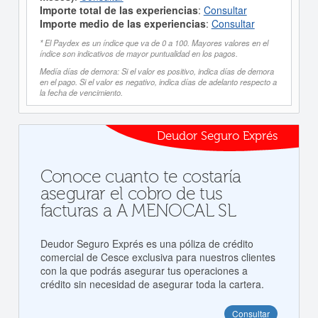
Importe total de las experiencias
:
Consultar
Importe medio de las experiencias
:
Consultar
* El Paydex es un índice que va de 0 a 100. Mayores valores en el
índice son indicativos de mayor puntualidad en los pagos.
Medía días de demora: Si el valor es positivo, indica días de demora
en el pago. Si el valor es negativo, indica días de adelanto respecto a
la fecha de vencimiento.
Deudor Seguro Exprés
Conoce cuanto te costaría
asegurar el cobro de tus
facturas a A MENOCAL SL
Deudor Seguro Exprés es una póliza de crédito
comercial de Cesce exclusiva para nuestros clientes
con la que podrás asegurar tus operaciones a
crédito sin necesidad de asegurar toda la cartera.
Consultar