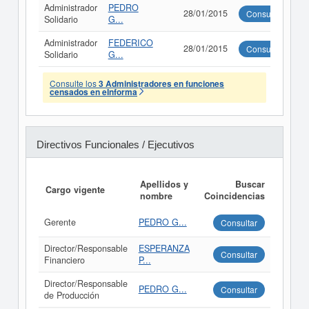
Administrador
PEDRO
28/01/2015
Consultar
Solidario
G...
Administrador
FEDERICO
28/01/2015
Consultar
Solidario
G...
Consulte los
3 Administradores en funciones
censados en eInforma
Directivos Funcionales / Ejecutivos
Apellidos y
Buscar
Cargo vigente
nombre
Coincidencias
Gerente
PEDRO G...
Consultar
Director/Responsable
ESPERANZA
Consultar
Financiero
P...
Director/Responsable
PEDRO G...
Consultar
de Producción