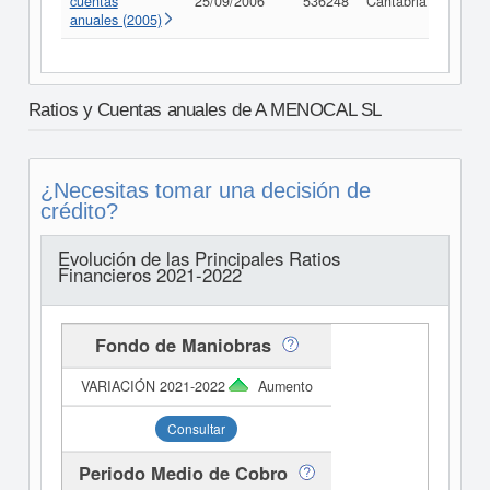
cuentas
25/09/2006
536248
Cantabria
Consu
anuales (2005)
Ratios y Cuentas anuales de A MENOCAL SL
¿Necesitas tomar una decisión de
crédito?
Evolución de las Principales Ratios
Financieros 2021-2022
Fondo de Maniobras
Aumento
Consultar
Periodo Medio de Cobro