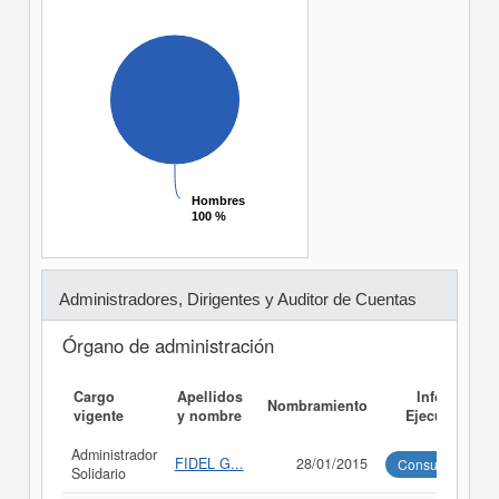
Hombres
Hombres
100 %
100 %
Administradores, Dirigentes y Auditor de Cuentas
Órgano de administración
Cargo
Apellidos
Informe
Nombramiento
vigente
y nombre
Ejecutivo
Administrador
FIDEL G...
28/01/2015
Consultar
Solidario