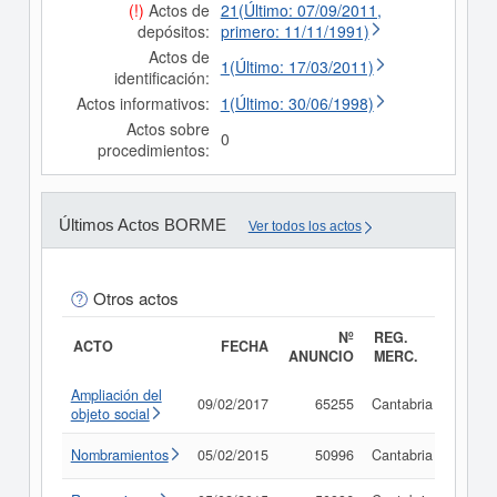
(!)
Actos de
21(Último: 07/09/2011,
depósitos:
primero: 11/11/1991)
Actos de
1(Último: 17/03/2011)
identificación:
Actos informativos:
1(Último: 30/06/1998)
Actos sobre
0
procedimientos:
Últimos Actos BORME
Ver todos los actos
Otros actos
Nº
REG.
ACTO
FECHA
ANUNCIO
MERC.
Ampliación del
09/02/2017
65255
Cantabria
Consu
objeto social
Nombramientos
05/02/2015
50996
Cantabria
Consu