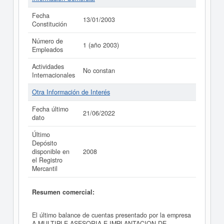
Fecha
13/01/2003
Constitución
Número de
1 (año 2003)
Empleados
Actividades
No constan
Internacionales
Otra Información de Interés
Fecha último
21/06/2022
dato
Último
Depósito
disponible en
2008
el Registro
Mercantil
Resumen comercial:
El último balance de cuentas presentado por la empresa
A MULTIPLE ASESORIA E IMPLANTACION DE