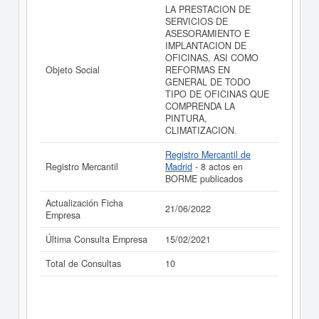
OFICINAS S.L. puede
acceder inmediatamente a este
LA PRESTACION DE
Informe ampliado
de A MULTIPLE ASESORIA E
SERVICIOS DE
IMPLANTACION DE OFICINAS S.L. y consultar los
ASESORAMIENTO E
resultados de sus años de actividad, así como los
IMPLANTACION DE
balances y cuentas de resultados disponibles.
OFICINAS, ASI COMO
Objeto Social
REFORMAS EN
La última actualización del informe de empresa se ha
GENERAL DE TODO
realizado el 21/06/2022.
TIPO DE OFICINAS QUE
COMPRENDA LA
PINTURA,
CLIMATIZACION.
Registro Mercantil de
Registro Mercantil
Madrid
- 8 actos en
BORME publicados
Actualización Ficha
21/06/2022
Empresa
Última Consulta Empresa
15/02/2021
Total de Consultas
10