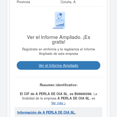
Provincia
Coruña, A
Ver el Informe Ampliado. ¡Es
gratis!
Regístrate en eInforma y te regalamos el Informe
Ampliado de esta empresa
Ver el Informe Ampliado
Resumen identificativo:
El CIF de A PERLA DE OIA SL. es B09690298.
La
finalidad de la empresa
A PERLA DE OIA SL.
es
Artículo 2. Objeto social. La sociedad tiene por objeto el
Ver más >
desarrollo de las actividades correspondientes a los
siguientes códigos y descripciones de la Clasificación
Información de A PERLA DE OIA SL.
Nacional de Actividades Económicas: Actividad principal: