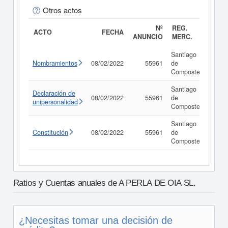
Otros actos
Nº
REG.
ACTO
FECHA
ANUNCIO
MERC.
Santiago
Nombramientos
08/02/2022
55961
de
Con
Compostela
Santiago
Declaración de
08/02/2022
55961
de
Con
unipersonalidad
Compostela
Santiago
Constitución
08/02/2022
55961
de
Con
Compostela
Ratios y Cuentas anuales de A PERLA DE OIA SL.
¿Necesitas tomar una decisión de