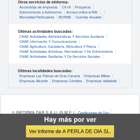
Otros servicios de eInforma:
Accionistas de empresas
Cif nif
Prospecta
Subvenciones a Autónomos
Acceso online al RAI
Morosidad Particulares
BORME
Cuentas Anuales
Últimas actividades buscadas:
CNAE Actividades Administrativas Y Servicios Auxliares
CNAE Información Y Comunicaciones
CNAE Agricultura, Ganadería, Silvicultura Y Pesca
CNAE Actividades Artísticas, Recreativas Y De Entrenimiento
CNAE Actividades Sanitarias Y De Servicios Sociales
Últimas localidades buscadas:
Empresas Las Palmas de Gran Canaria
Empresas Bilbao
Empresas Alicante
Empresas Córdoba
Empresas Valladolid
© INFORMA D&B S.A.U. (S.M.E.)
Condiciones de Uso
Hay más por ver
Política de Privacidad
Política de Cookies
Configuración de cookies
Ver Informe de A PERLA DE OIA SL.
eInforma, marca de
INFORMA D&B S.A.U. (S.M.E.)
, es el