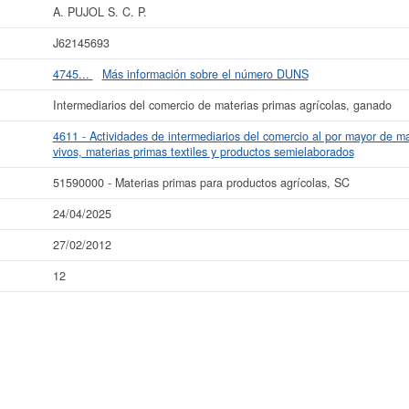
 datos de la empresa A. PUJOL S. C. P. puede
acceder inmediatamente a este 
A. PUJOL S. C. P.
s resultados de sus años de actividad, así como los balances y cuentas de resul
J62145693
La última actualización del informe de empresa se ha realizado el 24/04/2025.
4745...
Más información sobre el número DUNS
Intermediarios del comercio de materias primas agrícolas, ganado
4611 - Actividades de intermediarios del comercio al por mayor de ma
vivos, materias primas textiles y productos semielaborados
51590000 - Materias primas para productos agrícolas, SC
24/04/2025
27/02/2012
12