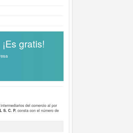
¡Es gratis!
resa
intermediarios del comercio al por
 S. C. P.
consta con el número de
e la ficha ha sido el 27/02/2012. La
a y otras parecidas puede hacerlo