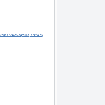
Informe ampliado
de A. PUJOL S. C.
tados disponibles.
terias primas agrarias, animales