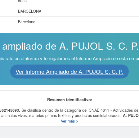
8023
BARCELONA
Barcelona
 ampliado de A. PUJOL S. C. P. 
ístrate en eInforma y te regalamos el Informe Ampliado de esta emp
Ver Informe Ampliado de A. PUJOL S. C. P.
Resumen identificativo:
 J62145693.
Se clasifica dentro de la categoría del CNAE 4611 - Actividades de 
 animales vivos, materias primas textiles y productos semielaborados.
A. PUJOL
actividad de Materias primas para productos agrícolas, SC. La última consulta d
Ver más >
veces. Para documentarse que tipo de subvenciones puede solicitar esta empres
aquí.
.