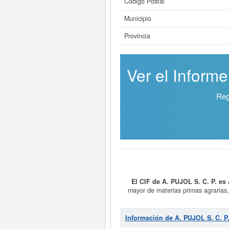
Código Postal
Municipio
Provincia
Ver el Informe
Reg
El CIF de A. PUJOL S. C. P. es
mayor de materias primas agrarias,
SIC 51590000, correspondiente a la 
ficha se ha consultado hasta 12 
Información de A. PUJOL S. C. P