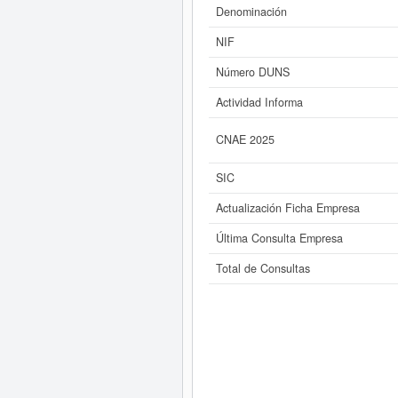
Si está interesado en conocer más
Denominación
P. y consultar lo
NIF
Número DUNS
Actividad Informa
CNAE 2025
SIC
Actualización Ficha Empresa
Última Consulta Empresa
Total de Consultas