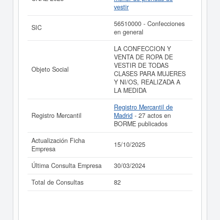
Esta empresa figura inscrita en el Registro Mercantil de
vestir
Madrid y tiene 27 actos inscritos en el BORME.
56510000 - Confecciones
SIC
Si está interesado en conocer más datos de la empresa
en general
A DE LOS RISCOS Y CAÑAVERAL BASSECOURT SA
puede
acceder inmediatamente a este Informe ampliado
LA CONFECCION Y
de A DE LOS RISCOS Y CAÑAVERAL BASSECOURT
VENTA DE ROPA DE
SA y consultar los resultados de sus años de actividad,
VESTIR DE TODAS
Objeto Social
así como los balances y cuentas de resultados
CLASES PARA MUJERES
disponibles.
Y NI/OS, REALIZADA A
LA MEDIDA
La última actualización del informe de empresa se ha
realizado el 15/10/2025.
Registro Mercantil de
Registro Mercantil
Madrid
- 27 actos en
BORME publicados
Actualización Ficha
15/10/2025
Empresa
Última Consulta Empresa
30/03/2024
Total de Consultas
82