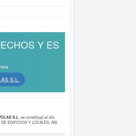
 TECHOS Y ES
resa
AS S.L.
OLAS S.L.
se constituyó el día
 DE EDIFICIOS Y LOCALES, ASI
 está incluida esta empresa es
s el 17610100. El número total de