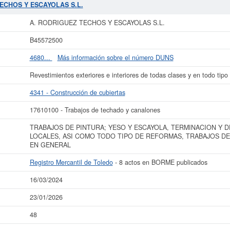
 empresa es de 2. La empresa
A. RODRIGUEZ TECHOS Y ESCAYOLAS S.L.
s
TECHOS Y ESCAYOLAS S.L.
de 48. Para informase a qué subvenciones puede aspirar esta empresa puede r
00 a 60.000 €. El Registro Mercantil tiene registrada esta empresa en Toledo 
A. RODRIGUEZ TECHOS Y ESCAYOLAS S.L.
8 actos.
B45572500
más datos de la empresa A. RODRIGUEZ TECHOS Y ESCAYOLAS S.L. puede
acc
Y ESCAYOLAS S.L. y consultar los resultados de sus años de actividad, as
4680...
Más información sobre el número DUNS
resultados disponibles.
Revestimientos exteriores e interiores de todas clases y en todo tipo
La última actualización del informe de empresa se ha realizado el 16/03/2024.
4341 - Construcción de cubiertas
17610100 - Trabajos de techado y canalones
TRABAJOS DE PINTURA; YESO Y ESCAYOLA, TERMINACION Y D
LOCALES, ASI COMO TODO TIPO DE REFORMAS, TRABAJOS DE
EN GENERAL
Registro Mercantil de Toledo
- 8 actos en BORME publicados
16/03/2024
23/01/2026
48