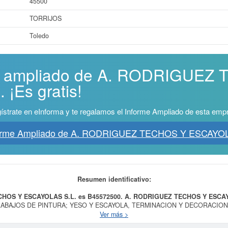
45500
TORRIJOS
Toledo
me ampliado de A. RODRIGUEZ
¡Es gratis!
ístrate en eInforma y te regalamos el Informe Ampliado de esta emp
forme Ampliado de A. RODRIGUEZ TECHOS Y ESCAYOL
Resumen identificativo:
CHOS Y ESCAYOLAS S.L. es B45572500.
A. RODRIGUEZ TECHOS Y ESCAY
de TRABAJOS DE PINTURA; YESO Y ESCAYOLA, TERMINACION Y DECORACION
RABAJOS DE CONSTRUCCION Y ALBANILERIA EN GENERAL. El CNAE al que
Ver más >
. El número SIC asociado para
A. RODRIGUEZ TECHOS Y ESCAYOLAS S.L.
e