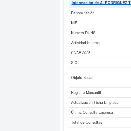
empleados que componen esta
Información de A. RODRIGUEZ 
acumulando un total de consultas 
tiene un capital aproximado de 3.1
Denominación
NIF
Si está interesado en conocer 
ampliado
de A. RODRIGUEZ TECHOS 
Número DUNS
Actividad Informa
CNAE 2025
SIC
Objeto Social
Registro Mercantil
Actualización Ficha Empresa
Última Consulta Empresa
Total de Consultas