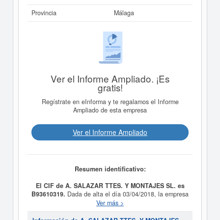
Provincia
Málaga
Ver el Informe Ampliado. ¡Es
gratis!
Regístrate en eInforma y te regalamos el Informe
Ampliado de esta empresa
Ver el Informe Ampliado
Resumen identificativo:
El CIF de A. SALAZAR TTES. Y MONTAJES SL. es
B93610319.
Dada de alta el día 03/04/2018, la empresa
A. SALAZAR TTES. Y MONTAJES SL.
tiene como
Ver más >
propósito El transporte y montajes de todo tipo de
muebles. C.N.A.E. 4941. OTRAS ACTIVIDADES: