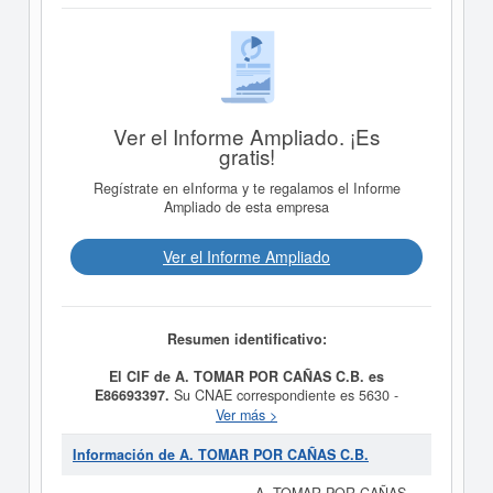
Ver el Informe Ampliado. ¡Es
gratis!
Regístrate en eInforma y te regalamos el Informe
Ampliado de esta empresa
Ver el Informe Ampliado
Resumen identificativo:
El CIF de A. TOMAR POR CAÑAS C.B. es
E86693397.
Su CNAE correspondiente es 5630 -
Servicios de bebidas. Los digitos correspondientes al
Ver más >
número SIC de
A. TOMAR POR CAÑAS C.B.
son
58130000. La consulta más reciente de la ficha de esta
Información de A. TOMAR POR CAÑAS C.B.
empresa ha sido el 10/07/2017. Acumula un total de 3
consultas. Esta empresa y las similares de su sector