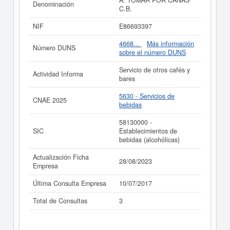
A. TOMAR POR CAÑAS
Denominación
pueden pedir algunas subvenciones. Si desea saber
C.B.
cuales son puede hacer la consulta en esta página.
NIF
E86693397
Si está interesado en conocer más datos de la empresa
A. TOMAR POR CAÑAS C.B. puede
acceder
4668...
Más información
Número DUNS
inmediatamente a este Informe ampliado
de A. TOMAR
sobre el número DUNS
POR CAÑAS C.B. y consultar los resultados de sus
años de actividad, así como los balances y cuentas de
Servicio de otros cafés y
Actividad Informa
resultados disponibles.
bares
La última actualización del informe de empresa se ha
5630 - Servicios de
realizado el 28/08/2023.
CNAE 2025
bebidas
58130000 -
SIC
Establecimientos de
bebidas (alcohólicas)
Actualización Ficha
28/08/2023
Empresa
Última Consulta Empresa
10/07/2017
Total de Consultas
3