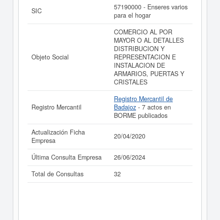
ARMARIOS SL. puede
acceder inmediatamente a este
57190000 - Enseres varios
SIC
Informe ampliado
de A TU MEDIDA CENTRO
para el hogar
ESPECIALIZADO EN ARMARIOS SL. y consultar los
resultados de sus años de actividad, así como los
COMERCIO AL POR
balances y cuentas de resultados disponibles.
MAYOR O AL DETALLES
DISTRIBUCION Y
La última actualización del informe de empresa se ha
Objeto Social
REPRESENTACION E
realizado el 20/04/2020.
INSTALACION DE
ARMARIOS, PUERTAS Y
CRISTALES
Registro Mercantil de
Registro Mercantil
Badajoz
- 7 actos en
BORME publicados
Actualización Ficha
20/04/2020
Empresa
Última Consulta Empresa
26/06/2024
Total de Consultas
32