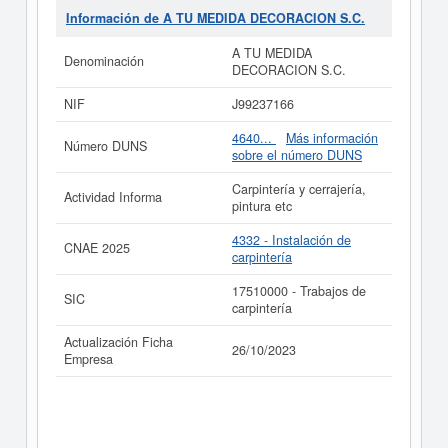
17510000, correspondiente a la actividad de Trabajos
Información de A TU MEDIDA DECORACION S.C.
de carpintería. Para documentarse que tipo de
subvenciones puede solicitar esta empresa y otras
A TU MEDIDA
Denominación
parecidas puede hacerlo aquí.
DECORACION S.C.
Si está interesado en conocer más datos de la empresa
NIF
J99237166
A TU MEDIDA DECORACION S.C. puede
acceder
inmediatamente a este Informe ampliado
de A TU
4640...
Más información
Número DUNS
MEDIDA DECORACION S.C. y consultar los resultados
sobre el número DUNS
de sus años de actividad, así como los balances y
cuentas de resultados disponibles.
Carpintería y cerrajería,
Actividad Informa
pintura etc
La última actualización del informe de empresa se ha
realizado el 26/10/2023.
4332 - Instalación de
CNAE 2025
carpintería
17510000 - Trabajos de
SIC
carpintería
Actualización Ficha
26/10/2023
Empresa