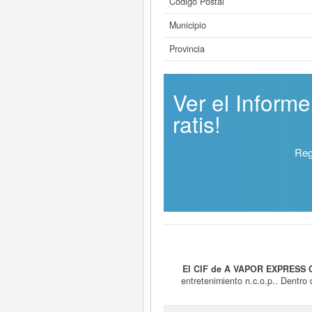
Código Postal
Municipio
Provincia
Ver el Infor
ratis!
Reg
El CIF de A VAPOR EXPRESS C
entretenimiento n.c.o.p.. Dentro 
encuentra en el SIC 79999900. Est
página puede c