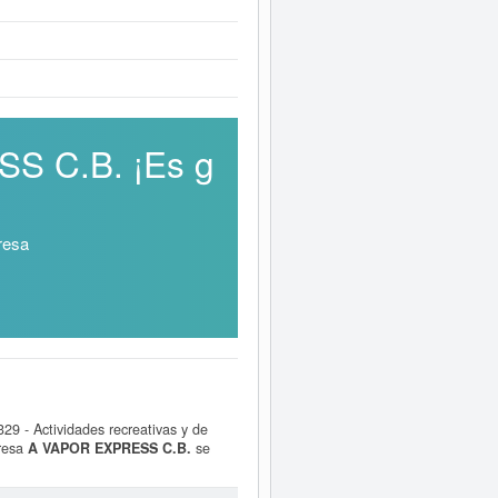
SS C.B. ¡Es g
resa
29 - Actividades recreativas y de
presa
A VAPOR EXPRESS C.B.
se
cido el 22/06/2026. En la presente
n relacionadas.