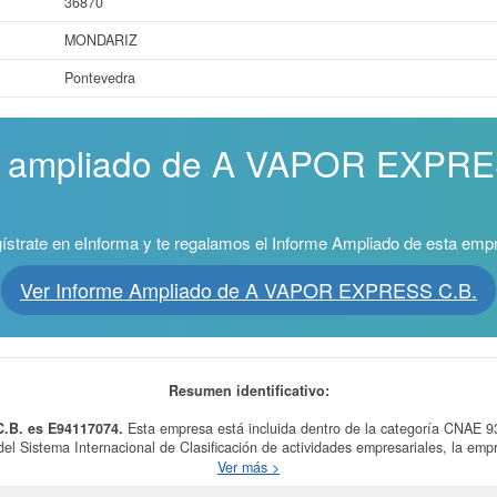
36870
MONDARIZ
Pontevedra
me ampliado de A VAPOR EXPRE
ístrate en eInforma y te regalamos el Informe Ampliado de esta emp
Ver Informe Ampliado de A VAPOR EXPRESS C.B.
Resumen identificativo:
.B. es E94117074.
Esta empresa está incluida dentro de la categoría CNAE 93
del Sistema Internacional de Clasificación de actividades empresariales, la em
a ficha de empresa ha sido consultada 16 veces, la última consulta se ha produ
Ver más >
onsultar a qué subvenciones puede solicitar esta empresa las demás que esté