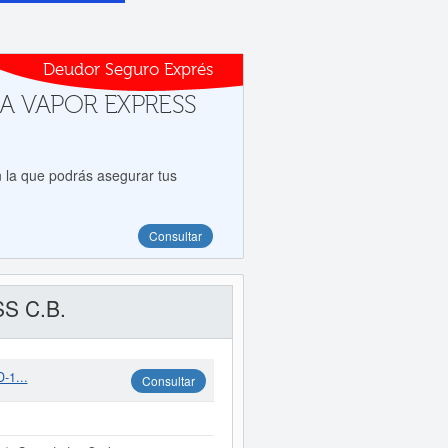
Deudor Seguro Exprés
 a A VAPOR EXPRESS
 la que podrás asegurar tus
Consultar
SS C.B.
-1...
Consultar