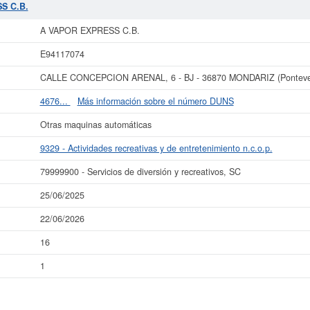
S C.B.
r más datos de la empresa A VAPOR EXPRESS C.B. puede
acceder inmediatamen
ltar los resultados de sus años de actividad, así como los balances y cuentas
A VAPOR EXPRESS C.B.
La última actualización del informe de empresa se ha realizado el 25/06/2025.
E94117074
CALLE CONCEPCION ARENAL, 6 - BJ - 36870 MONDARIZ (Ponteve
4676...
Más información sobre el número DUNS
Otras maquinas automáticas
9329 - Actividades recreativas y de entretenimiento n.c.o.p.
79999900 - Servicios de diversión y recreativos, SC
25/06/2025
22/06/2026
16
1