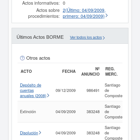
Actos informativos:
0
Actos sobre
2(Último: 04/09/2009,
procedimientos:
primero: 04/09/2009)
Últimos Actos BORME
Ver todos los actos
Otros actos
Nº
REG.
ACTO
FECHA
ANUNCIO
MERC.
Depósito de
Santiago
cuentas
09/12/2009
986491
de
Con
anuales (2008)
Compostela
Santiago
Extinción
04/09/2009
383248
de
Con
Compostela
Santiago
Disolución
04/09/2009
383248
de
Con
Compostela