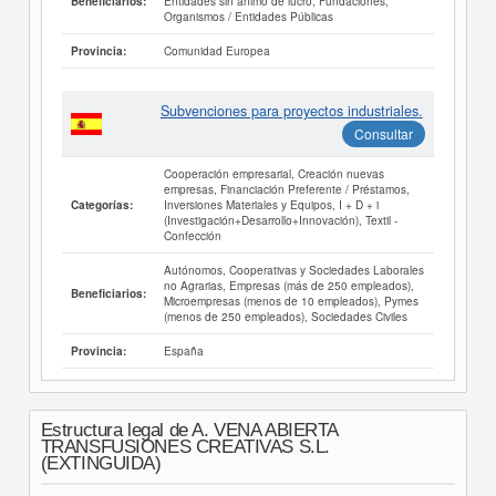
Entidades sin ánimo de lucro, Fundaciones,
Beneficiarios:
Organismos / Entidades Públicas
Comunidad Europea
Provincia:
Subvenciones para proyectos industriales.
Consultar
Cooperación empresarial, Creación nuevas
empresas, Financiación Preferente / Préstamos,
Inversiones Materiales y Equipos, I + D + i
Categorías:
(Investigación+Desarrollo+Innovación), Textil -
Confección
Autónomos, Cooperativas y Sociedades Laborales
no Agrarias, Empresas (más de 250 empleados),
Beneficiarios:
Microempresas (menos de 10 empleados), Pymes
(menos de 250 empleados), Sociedades Civiles
España
Provincia:
Estructura legal de A. VENA ABIERTA
TRANSFUSIONES CREATIVAS S.L.
(EXTINGUIDA)