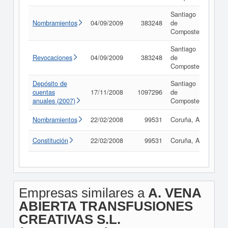
Santiago
Nombramientos
04/09/2009
383248
de
Con
Compostela
Santiago
Revocaciones
04/09/2009
383248
de
Con
Compostela
Depósito de
Santiago
cuentas
17/11/2008
1097296
de
Con
anuales (2007)
Compostela
Nombramientos
22/02/2008
99531
Coruña, A
Con
Constitución
22/02/2008
99531
Coruña, A
Con
Empresas similares a
A. VENA
ABIERTA TRANSFUSIONES
CREATIVAS S.L.