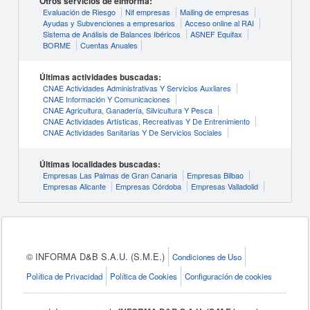
Otros servicios de eInforma:
Evaluación de Riesgo
Nif empresas
Mailing de empresas
Ayudas y Subvenciones a empresarios
Acceso online al RAI
Sistema de Análisis de Balances Ibéricos
ASNEF Equifax
BORME
Cuentas Anuales
Últimas actividades buscadas:
CNAE Actividades Administrativas Y Servicios Auxliares
CNAE Información Y Comunicaciones
CNAE Agricultura, Ganadería, Silvicultura Y Pesca
CNAE Actividades Artísticas, Recreativas Y De Entrenimiento
CNAE Actividades Sanitarias Y De Servicios Sociales
Últimas localidades buscadas:
Empresas Las Palmas de Gran Canaria
Empresas Bilbao
Empresas Alicante
Empresas Córdoba
Empresas Valladolid
© INFORMA D&B S.A.U. (S.M.E.)
Condiciones de Uso
Política de Privacidad
Política de Cookies
Configuración de cookies