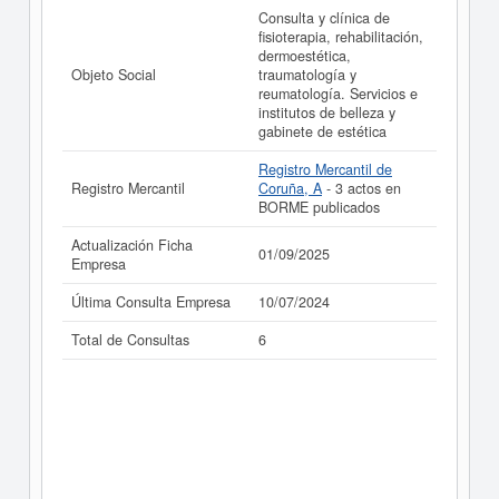
de A&A PARDAL FISIOTERAPIA Y REHABILITACION
Consulta y clínica de
SL. y consultar los resultados de sus años de actividad,
fisioterapia, rehabilitación,
así como los balances y cuentas de resultados
dermoestética,
disponibles.
Objeto Social
traumatología y
reumatología. Servicios e
La última actualización del informe de empresa se ha
institutos de belleza y
realizado el 01/09/2025.
gabinete de estética
Registro Mercantil de
Registro Mercantil
Coruña, A
- 3 actos en
BORME publicados
Actualización Ficha
01/09/2025
Empresa
Última Consulta Empresa
10/07/2024
Total de Consultas
6