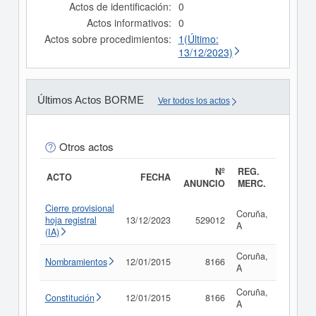
Actos de identificación:
0
Actos informativos:
0
Actos sobre procedimientos:
1(Último:
13/12/2023)
Últimos Actos BORME
Ver todos los actos
Otros actos
Nº
REG.
ACTO
FECHA
ANUNCIO
MERC.
Cierre provisional
Coruña,
hoja registral
13/12/2023
529012
Consult
A
(IA)
Coruña,
Nombramientos
12/01/2015
8166
Consult
A
Coruña,
Constitución
12/01/2015
8166
Consult
A