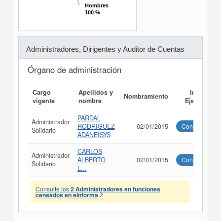
Hombres
Hombres
100 %
100 %
Administradores, Dirigentes y Auditor de Cuentas
Órgano de administración
Cargo
Apellidos y
Informe
Nombramiento
vigente
nombre
Ejecutivo
PARDAL
Administrador
RODRIGUEZ
02/01/2015
Consultar
Solidario
ADANEISYS
CARLOS
Administrador
ALBERTO
02/01/2015
Consultar
Solidario
L...
Consulte los
2 Administradores en funciones
censados en eInforma