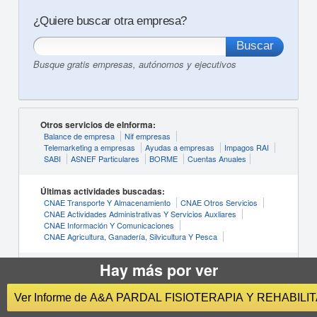
¿Quiere buscar otra empresa?
Busque gratis empresas, autónomos y ejecutivos
Otros servicios de eInforma:
Balance de empresa
Nif empresas
Telemarketing a empresas
Ayudas a empresas
Impagos RAI
SABI
ASNEF Particulares
BORME
Cuentas Anuales
Últimas actividades buscadas:
CNAE Transporte Y Almacenamiento
CNAE Otros Servicios
CNAE Actividades Administrativas Y Servicios Auxliares
CNAE Información Y Comunicaciones
CNAE Agricultura, Ganadería, Silvicultura Y Pesca
Hay más por ver
Últimas localidades buscadas:
Empresas Murcia
Empresas Palma de Mallorca
Empresas Las Palmas de Gran Canaria
Empresas Bilbao
Ver Informe de A&A PARDAL FISIOTERAPIA Y REHABILIT
Empresas Alicante