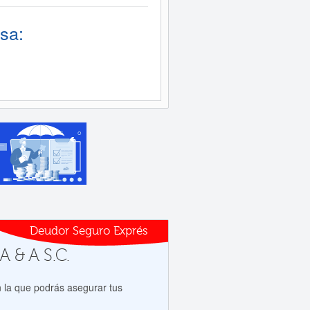
sa:
Deudor Seguro Exprés
A & A S.C.
 la que podrás asegurar tus