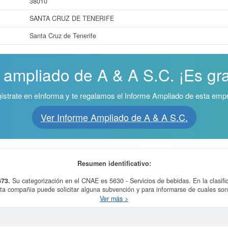
38010
SANTA CRUZ DE TENERIFE
Santa Cruz de Tenerife
 ampliado de A & A S.C. ¡Es gra
ístrate en eInforma y te regalamos el Informe Ampliado de esta emp
Ver Informe Ampliado de A & A S.C.
Resumen identificativo:
673.
Su categorización en el CNAE es 5630 - Servicios de bebidas. En la clasif
a compañia puede solicitar alguna subvención y para informarse de cuales so
Ver más >
 datos de la empresa A & A S.C. puede
acceder inmediatamente a este Informe
ados de sus años de actividad, así como los balances y cuentas de resultados d
La última actualización del informe de empresa se ha realizado el 21/07/2023.