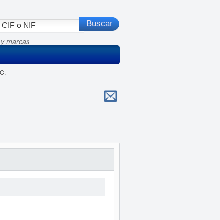
 y marcas
C.