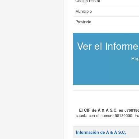
Código Postal
Municipio
Provincia
Ver el Informe
Reg
El CIF de A & A S.C. es J76818
cuenta con el número 58130000. Est
Si está interesado en conocer más
los result
Información de A & A S.C.