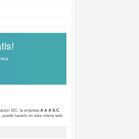
tis!
resa
icación SIC, la empresa
A & A S.C.
n, puede hacerlo en esta misma web.
 ampliado
de A & A S.C. y consultar
isponibles.