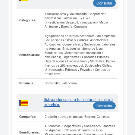
Consultar
Asociacionismo y Voluntariado, Cooperación
empresarial, Formación, I + D + i
Categorías:
(Investigación+Desarrollo+Innovación), Medio
Ambiente y Energía, Comercio
Agrupaciones de interés económico / de empresas
/ de personas físicas y jurídicas, Asociaciones,
Autónomos, Cooperativas y Sociedades Laborales
no Agrarias, Entidades sin ánimo de lucro,
Fundaciones, Microempresas (menos de 10
Beneficiarios:
empleados), Organismos / Entidades Públicas,
Organizaciones Empresariales y Sindicales, Pymes
(menos de 250 empleados), Sociedades Civiles,
Universidades Públicas y Privadas / Centros de
Enseñanza
Comunidad Valenciana
Provincia:
Subvenciones para fomentar el comercio
minorista.
Consultar
Creación nuevas empresas, Empleo, Comercio
Categorías:
Autónomos, Cooperativas y Sociedades Laborales
no Agrarias, Entidades sin ánimo de lucro,
Beneficiarios:
Microempresas (menos de 10 empleados), Pymes