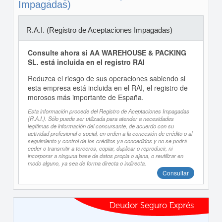
Impagadas)
R.A.I. (Registro de Aceptaciones Impagadas)
Consulte ahora si AA WAREHOUSE & PACKING
SL. está incluida en el registro RAI
Reduzca el riesgo de sus operaciones sabiendo si
esta empresa está incluida en el RAI, el registro de
morosos más importante de España.
Esta información procede del Registro de Aceptaciones Impagadas
(R.A.I.). Sólo puede ser utilizada para atender a necesidades
legítimas de información del concursante, de acuerdo con su
actividad profesional o social, en orden a la concesión de crédito o al
seguimiento y control de los créditos ya concedidos y no se podrá
ceder o transmitir a terceros, copiar, duplicar o reproducir, ni
incorporar a ninguna base de datos propia o ajena, o reutilizar en
modo alguno, ya sea de forma directa o indirecta.
Consultar
Deudor Seguro Exprés