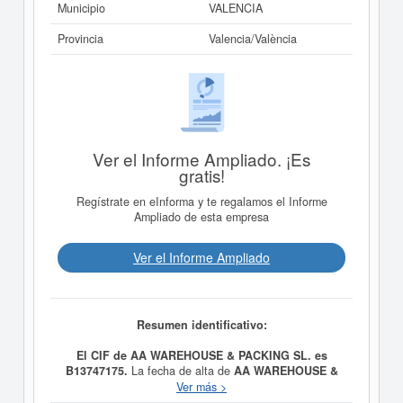
Municipio
VALENCIA
Provincia
Valencia/València
Ver el Informe Ampliado. ¡Es
gratis!
Regístrate en eInforma y te regalamos el Informe
Ampliado de esta empresa
Ver el Informe Ampliado
Resumen identificativo:
El CIF de AA WAREHOUSE & PACKING SL. es
B13747175.
La fecha de alta de
AA WAREHOUSE &
PACKING SL.
fue el día 08/05/2023, constituyendo su
Ver más >
meta como 52.10 / Depósito y almacenamiento. Otras