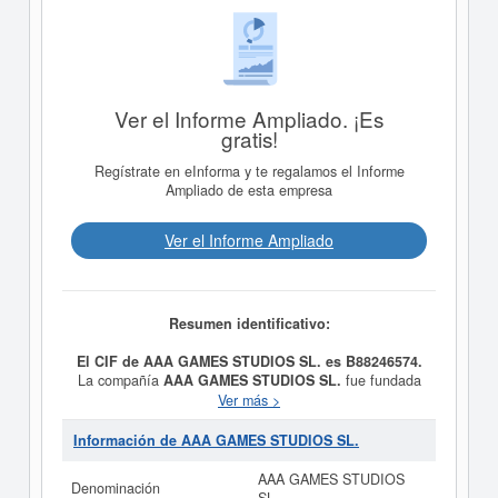
Ver el Informe Ampliado. ¡Es
gratis!
Regístrate en eInforma y te regalamos el Informe
Ampliado de esta empresa
Ver el Informe Ampliado
Resumen identificativo:
El CIF de AAA GAMES STUDIOS SL. es B88246574.
La compañía
AAA GAMES STUDIOS SL.
fue fundada
el día 19/11/2018 teniendo como meta social El diseño,
Ver más >
desarrollo y comercialización de videojuegos,
consultoría, diseño y desarrollo de aplicaciones web.
Información de AAA GAMES STUDIOS SL.
Está incluida en la clase CNAE 4740 - Comercio al por
menor de equipos para las tecnologías de la información
AAA GAMES STUDIOS
Denominación
y las comunicaciones. Dentro de la clasificación de