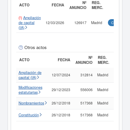
Nº
REG.
ACTO
FECHA
ANUNCIO
MERC.
(!)
Ampliación
de capital
12/03/2026
126917
Madrid
Consultar
(IA)
Otros actos
Nº
REG.
ACTO
FECHA
ANUNCIO
MERC.
Ampliación de
12/07/2024
312814
Madrid
Consult
capital (IA)
Modificaciones
29/12/2023
556006
Madrid
Consult
estatutarias
Nombramientos
26/12/2018
517368
Madrid
Consult
Constitución
26/12/2018
517368
Madrid
Consult