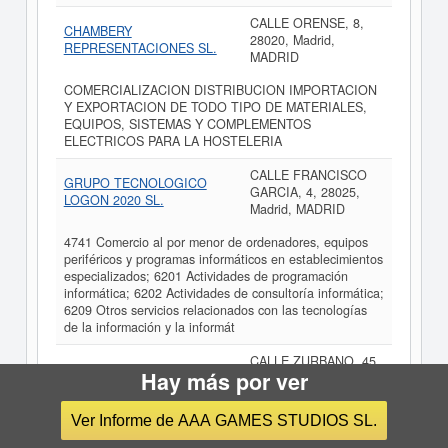
CALLE ORENSE, 8,
CHAMBERY
28020, Madrid,
REPRESENTACIONES SL.
MADRID
COMERCIALIZACION DISTRIBUCION IMPORTACION
Y EXPORTACION DE TODO TIPO DE MATERIALES,
EQUIPOS, SISTEMAS Y COMPLEMENTOS
ELECTRICOS PARA LA HOSTELERIA
CALLE FRANCISCO
GRUPO TECNOLOGICO
GARCIA, 4, 28025,
LOGON 2020 SL.
Madrid, MADRID
4741 Comercio al por menor de ordenadores, equipos
periféricos y programas informáticos en establecimientos
especializados; 6201 Actividades de programación
informática; 6202 Actividades de consultoría informática;
6209 Otros servicios relacionados con las tecnologías
de la información y la informát
CALLE ZURBANO, 45,
PROSECURITY CCTV SL.
Hay más por ver
28010, Madrid,
(EXTINGUIDA)
MADRID
Ver Informe de AAA GAMES STUDIOS SL.
EL COMERCIO MAYOR Y MENOR, INSTALACION Y
MANTENIMIENTO DE SISTEMAS DE SEGURIDAD