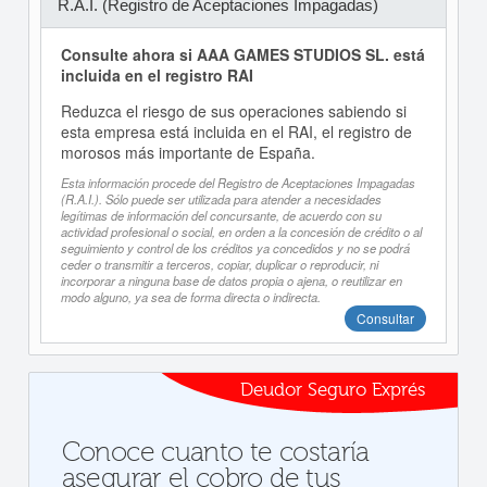
R.A.I. (Registro de Aceptaciones Impagadas)
Consulte ahora si AAA GAMES STUDIOS SL. está
incluida en el registro RAI
Reduzca el riesgo de sus operaciones sabiendo si
esta empresa está incluida en el RAI, el registro de
morosos más importante de España.
Esta información procede del Registro de Aceptaciones Impagadas
(R.A.I.). Sólo puede ser utilizada para atender a necesidades
legítimas de información del concursante, de acuerdo con su
actividad profesional o social, en orden a la concesión de crédito o al
seguimiento y control de los créditos ya concedidos y no se podrá
ceder o transmitir a terceros, copiar, duplicar o reproducir, ni
incorporar a ninguna base de datos propia o ajena, o reutilizar en
modo alguno, ya sea de forma directa o indirecta.
Consultar
Deudor Seguro Exprés
Conoce cuanto te costaría
asegurar el cobro de tus