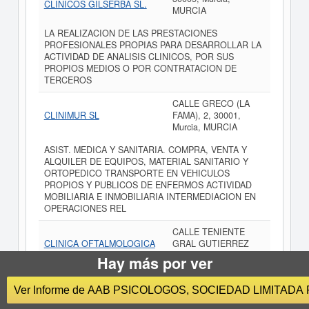
CLINICOS GILSERBA SL.
MURCIA
LA REALIZACION DE LAS PRESTACIONES
PROFESIONALES PROPIAS PARA DESARROLLAR LA
ACTIVIDAD DE ANALISIS CLINICOS, POR SUS
PROPIOS MEDIOS O POR CONTRATACION DE
TERCEROS
CALLE GRECO (LA
CLINIMUR SL
FAMA), 2, 30001,
Murcia, MURCIA
ASIST. MEDICA Y SANITARIA. COMPRA, VENTA Y
ALQUILER DE EQUIPOS, MATERIAL SANITARIO Y
ORTOPEDICO TRANSPORTE EN VEHICULOS
PROPIOS Y PUBLICOS DE ENFERMOS ACTIVIDAD
MOBILIARIA E INMOBILIARIA INTERMEDIACION EN
OPERACIONES REL
CALLE TENIENTE
CLINICA OFTALMOLOGICA
GRAL GUTIERREZ
CENTROFAMA LORCA SL
MELLADO (MURCIA),
Hay más por ver
(EXTINGUIDA)
9, 30008, Murcia,
MURCIA
Ver Informe de AAB PSICOLOGOS, SOCIEDAD LIMITADA
LA EXPLOTACION ECONOMICA DEL NEGOCIO DE