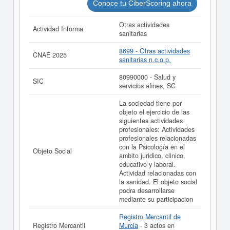
Si está interesado en conocer más datos de la empresa
Conoce tu CiberScoring ahora
AAB PSICOLOGOS, SOCIEDAD LIMITADA
PROFESIONAL. puede
acceder inmediatamente a este
Otras actividades
Actividad Informa
Informe ampliado
de AAB PSICOLOGOS, SOCIEDAD
sanitarias
LIMITADA PROFESIONAL. y consultar los resultados de
sus años de actividad, así como los balances y cuentas
8699 - Otras actividades
CNAE 2025
de resultados disponibles.
sanitarias n.c.o.p.
La última actualización del informe de empresa se ha
80990000 - Salud y
realizado el 03/07/2026.
SIC
servicios afines, SC
La sociedad tiene por
objeto el ejercicio de las
siguientes actividades
profesionales: Actividades
profesionales relacionadas
con la Psicología en el
Objeto Social
ambito juridico, clinico,
educativo y laboral.
Actividad relacionadas con
la sanidad. El objeto social
podra desarrollarse
mediante su participacion
Registro Mercantil de
Registro Mercantil
Murcia
- 3 actos en