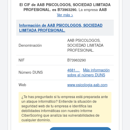
El CIF de AAB PSICOLOGOS, SOCIEDAD LIMITADA
PROFESIONAL. es B73963290.
La empresa
AAB
PSICOLOGOS, SOCIEDAD LIMITADA
Ver más >
PROFESIONAL.
tiene como objetivo La sociedad tiene
por objeto el ejercicio de las siguientes actividades
Información de AAB PSICOLOGOS, SOCIEDAD
profesionales: Actividades profesionales relacionadas
LIMITADA PROFESIONAL.
con la Psicología en el ambito juridico, clinico, educativo
y laboral. Actividad relacionadas con la sanidad. El
AAB PSICOLOGOS,
objeto social podra desarrollarse mediante su
Denominación
SOCIEDAD LIMITADA
participacion y se dió del alta el día 19/05/2017. Esta
PROFESIONAL.
empresa está incluida dentro de la categoría CNAE
8699 - Otras actividades sanitarias n.c.o.p.. Dentro del
NIF
B73963290
Sistema Internacional de Clasificación de actividades
empresariales, la empresa
AAB PSICOLOGOS,
4681...
Más información
Número DUNS
SOCIEDAD LIMITADA PROFESIONAL.
se encuentra
sobre el número DUNS
en el SIC 80990000. Esta ficha de empresa ha sido
consultada 21 veces, la última consulta se ha producido
Web
www.psicologia-aab.com
el 30/07/2025. En la presente página puede consultar a
qué subvenciones puede solicitar esta empresa las
¿Te has preguntado si tu empresa está preparada ante
demás que estén relacionadas. La empresa
AAB
un ataque informático? Entiende la situación de
PSICOLOGOS, SOCIEDAD LIMITADA
seguridad web de tu empresa e identifica las
PROFESIONAL.
tiene un patrimonio aproximado de 0 a
debilidades informáticas con nuestro informe
3.100 €. Esta empresa figura inscrita en el Registro
CiberScoring que analiza las vulnerabilidades de
Mercantil de Murcia y tiene 3 actos inscritos en el
cualquier dominio.
BORME.