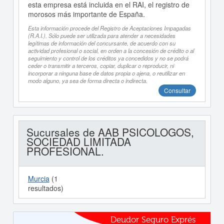
esta empresa está incluida en el RAI, el registro de
morosos más importante de España.
Esta información procede del Registro de Aceptaciones Impagadas
(R.A.I.). Sólo puede ser utilizada para atender a necesidades
legítimas de información del concursante, de acuerdo con su
actividad profesional o social, en orden a la concesión de crédito o al
seguimiento y control de los créditos ya concedidos y no se podrá
ceder o transmitir a terceros, copiar, duplicar o reproducir, ni
incorporar a ninguna base de datos propia o ajena, o reutilizar en
modo alguno, ya sea de forma directa o indirecta.
Consultar
Sucursales de AAB PSICOLOGOS,
SOCIEDAD LIMITADA
PROFESIONAL.
Murcia
(1
resultados)
Deudor Seguro Exprés