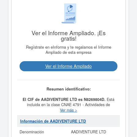
Ver el Informe Ampliado. ¡Es
gratis!
Regístrate en eInforma y te regalamos el Informe
Ampliado de esta empresa
Ver el Informe Ampliado
Resumen identificativo:
El CIF de AADIVENTURE LTD es N8269804D.
Está
incluida en la clase CNAE 4791 - Actividades de
servicios de intermediación para el comercio al por
Ver más >
menor no especializado. Dentro de la clasificación de
numeración de empresas SIC,
AADIVENTURE LTD
Información de AADIVENTURE LTD
dispone del número 73891700. Para consultar las
subvenciones que la presente empresa puede solicitar lo
Denominación
AADIVENTURE LTD
puede hacer en esta misma página.