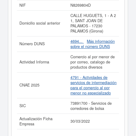
NIF
N8269804D
Si está interesado en conocer más datos de la empresa
AADIVENTURE LTD puede
acceder inmediatamente a
CALLE HUGUETS, 1 - A 2
este Informe ampliado
de AADIVENTURE LTD y
1, SANT JOAN DE
Domicilio social anterior
consultar los resultados de sus años de actividad, así
PALAMOS - 17230
como los balances y cuentas de resultados disponibles.
PALAMOS (Girona)
La última actualización del informe de empresa se ha
4694...
Más información
realizado el 30/03/2022.
Número DUNS
sobre el número DUNS
Comercio al por menor de
Actividad Informa
por correo, catalogo de
productos diversos
4791 - Actividades de
servicios de intermediación
CNAE 2025
para el comercio al por
menor no especializado
73891700 - Servicios de
SIC
corredores de bolsa
Actualización Ficha
30/03/2022
Empresa