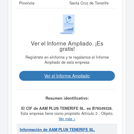
Provincia
Santa Cruz de Tenerife
Ver el Informe Ampliado. ¡Es
gratis!
Regístrate en eInforma y te regalamos el Informe
Ampliado de esta empresa
Ver el Informe Ampliado
Resumen identificativo:
El CIF de AAM PLUS TENERIFE SL. es B76549328.
Esta empresa tiene como propósito Artículo 2 . Objeto.
La sociedad tiene por objeto: 1) Actividades de
Ver más >
Hostelería. El desarrollo y realización de todas las
actividades de tipo turístico, tales como la construcción
Información de AAM PLUS TENERIFE SL.
y explotación de Hoteles tanto propios como ajenos, al