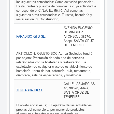
las siguientes actividades: Como actividad principal: 1.
Restaurantes y puestos de comidas, a cuya actividad le
corresponde el C.N.A. E.: 56.10. Así como las
siguientes otras actividades: 2. Turismo, hostelería y
restauración. 3. Construcción,
AVENIDA EUGENIO
DOMINGUEZ
PARADISO GTD SL.
AFONSO, , 38670,
Adeje, SANTA CRUZ
DE TENERIFE
ARTICULO 4. OBJETO SOCIAL. La Sociedad tendrá
por objeto: Prestación de todo tipo de servicios
relacionados con la hostelería y restauración. La
explotación de cualquier clase de establecimiento de
hostelería, tanto de bar, cafetería, pub, restaurante,
discoteca, sala de espectáculos, y kíosko-bar
CALLE LAS JARCIAS,
40, 38670, Adeje,
TENEASDA UK SL
SANTA CRUZ DE
TENERIFE
El objeto social es: a). El ejercicio de las actividades
propias del comercio al por menor de productos
alimenticios, bebidas y tabaco realizado en