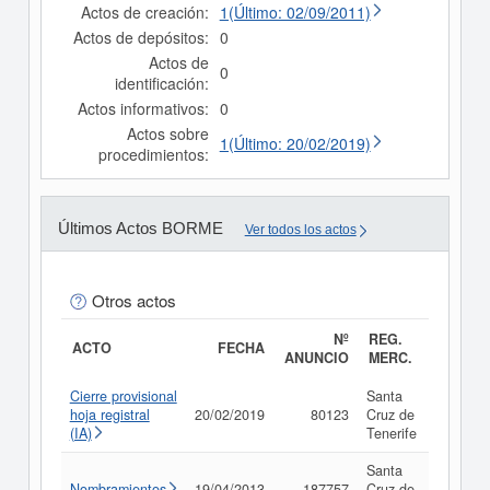
Actos de creación:
1(Último: 02/09/2011)
Actos de depósitos:
0
Actos de
0
identificación:
Actos informativos:
0
Actos sobre
1(Último: 20/02/2019)
procedimientos:
Últimos Actos BORME
Ver todos los actos
Otros actos
Nº
REG.
ACTO
FECHA
ANUNCIO
MERC.
Cierre provisional
Santa
hoja registral
20/02/2019
80123
Cruz de
Consul
(IA)
Tenerife
Santa
Nombramientos
19/04/2013
187757
Cruz de
Consul