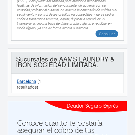
(R.A.I.). Sólo puede ser utilizada para atender a necesidades
legítimas de información del concursante, de acuerdo con su
actividad profesional o social, en orden a la concesión de crédito o al
seguimiento y control de los créditos ya concedidos y no se podrá
ceder o transmitir a terceros, copiar, duplicar o reproducir, ni
incorporar a ninguna base de datos propia o ajena, o reutilizar en
modo alguno, ya sea de forma directa o indirecta.
Consultar
Sucursales de AAMS LAUNDRY &
IRON SOCIEDAD LIMITADA.
Barcelona
(1
resultados)
Deudor Seguro Exprés
Conoce cuanto te costaría
asegurar el cobro de tus