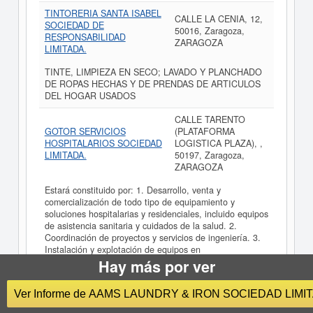
TINTORERIA SANTA ISABEL
CALLE LA CENIA, 12,
SOCIEDAD DE
50016, Zaragoza,
RESPONSABILIDAD
ZARAGOZA
LIMITADA.
TINTE, LIMPIEZA EN SECO; LAVADO Y PLANCHADO
DE ROPAS HECHAS Y DE PRENDAS DE ARTICULOS
DEL HOGAR USADOS
CALLE TARENTO
GOTOR SERVICIOS
(PLATAFORMA
HOSPITALARIOS SOCIEDAD
LOGISTICA PLAZA), ,
LIMITADA.
50197, Zaragoza,
ZARAGOZA
Estará constituido por: 1. Desarrollo, venta y
comercialización de todo tipo de equipamiento y
soluciones hospitalarias y residenciales, incluido equipos
de asistencia sanitaria y cuidados de la salud. 2.
Coordinación de proyectos y servicios de ingeniería. 3.
Instalación y explotación de equipos en
Hay más por ver
PASEO CALANDA, 55,
FREE LAUNDRY SOCIEDAD
50010, Zaragoza,
LIMITADA. (EXTINGUIDA)
Ver Informe de AAMS LAUNDRY & IRON SOCIEDAD LIMI
ZARAGOZA