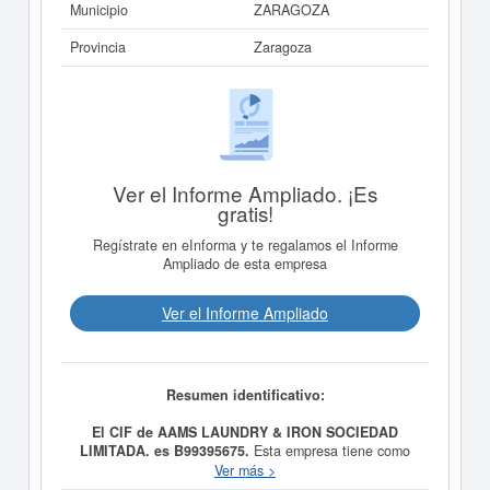
Municipio
ZARAGOZA
Provincia
Zaragoza
Ver el Informe Ampliado. ¡Es
gratis!
Regístrate en eInforma y te regalamos el Informe
Ampliado de esta empresa
Ver el Informe Ampliado
Resumen identificativo:
El CIF de AAMS LAUNDRY & IRON SOCIEDAD
LIMITADA. es B99395675.
Esta empresa tiene como
propósito Lavandería y planchado de ropa en régimen
Ver más >
de autoservicio y fue creada el día 16/12/2013. La