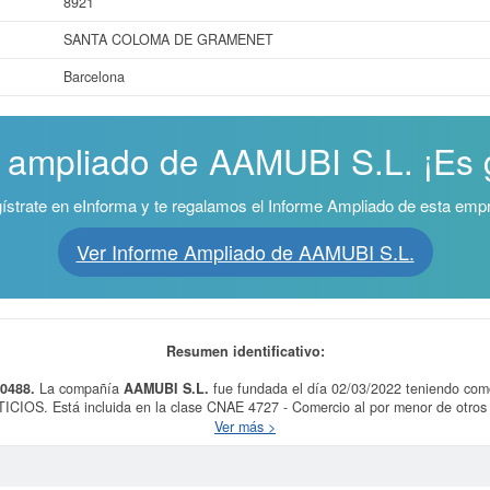
8921
SANTA COLOMA DE GRAMENET
Barcelona
e ampliado de AAMUBI S.L. ¡Es g
ístrate en eInforma y te regalamos el Informe Ampliado de esta emp
Ver Informe Ampliado de AAMUBI S.L.
Resumen identificativo:
50488.
La compañía
AAMUBI S.L.
fue fundada el día 02/03/2022 teniendo c
 Está incluida en la clase CNAE 4727 - Comercio al por menor de otros pro
presas SIC,
AAMUBI S.L.
dispone del número 54990000. Esta ficha cuenta con
Ver más >
. Para consultar las subvenciones que la presente empresa puede solicitar lo p
 de esta compañía es de 3.100 a 60.000 €. La compañía
AAMUBI S.L.
está insc
Barcelona, y tiene publicados en el BORME 17 actos.