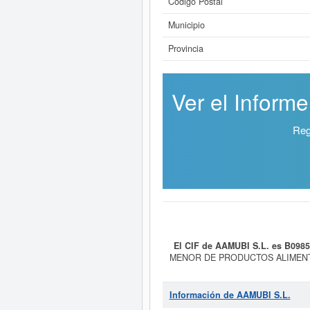
Código Postal
Municipio
Provincia
Ver el Inform
Reg
El CIF de AAMUBI S.L. es B098
MENOR DE PRODUCTOS ALIMENTICIOS.
clasificación de numeración de em
se ha producido la última consulta
patrimonio social aproximado
Información de AAMUBI S.L.