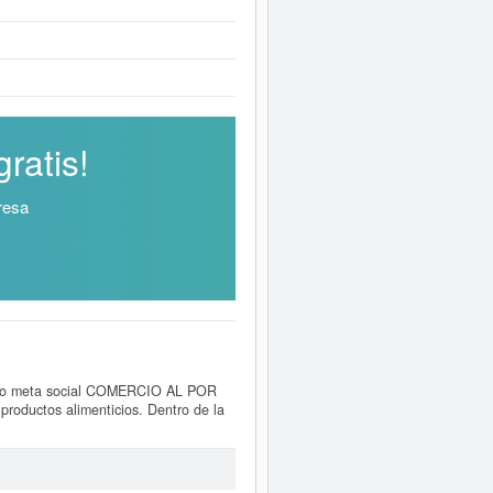
ratis!
resa
omo meta social COMERCIO AL POR
ductos alimenticios. Dentro de la
 31 consultas, donde el 05/02/2026
uede hacer en esta misma página. El
rita en el Registro Mercantil de