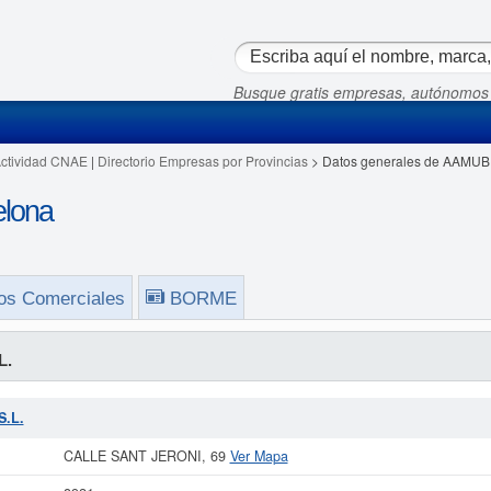
Busque gratis empresas, autónomos
Actividad CNAE
|
Directorio Empresas por Provincias
> Datos generales de AAMUBI
elona
os Comerciales
BORME
L.
S.L.
CALLE SANT JERONI, 69
Ver Mapa