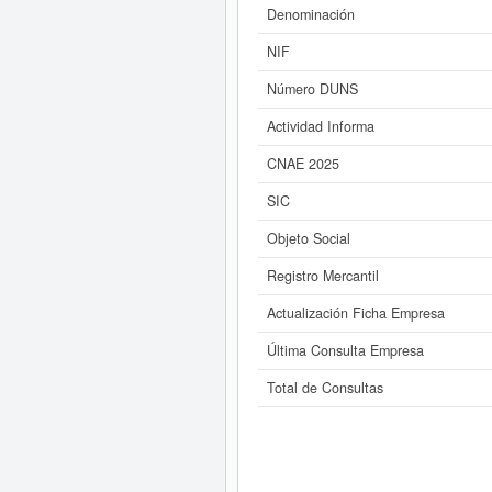
Denominación
Si está interesado en conocer 
consultar los r
NIF
Número DUNS
Actividad Informa
CNAE 2025
SIC
Objeto Social
Registro Mercantil
Actualización Ficha Empresa
Última Consulta Empresa
Total de Consultas