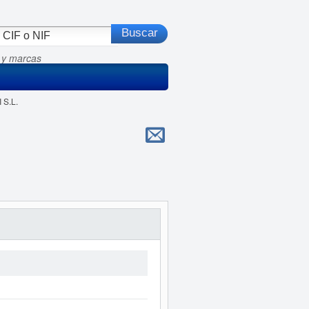
 y marcas
 S.L.