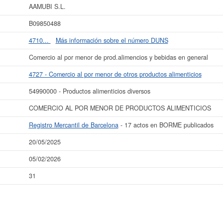
AAMUBI S.L.
más datos de la empresa AAMUBI S.L. puede
acceder inmediatamente a este In
esultados de sus años de actividad, así como los balances y cuentas de resulta
B09850488
La última actualización del informe de empresa se ha realizado el 20/05/2025.
4710...
Más información sobre el número DUNS
Comercio al por menor de prod.alimencios y bebidas en general
4727 - Comercio al por menor de otros productos alimenticios
54990000 - Productos alimenticios diversos
COMERCIO AL POR MENOR DE PRODUCTOS ALIMENTICIOS
Registro Mercantil de Barcelona
- 17 actos en BORME publicados
20/05/2025
05/02/2026
31