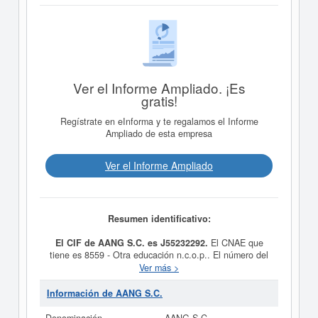
Ver el Informe Ampliado. ¡Es
gratis!
Regístrate en eInforma y te regalamos el Informe
Ampliado de esta empresa
Ver el Informe Ampliado
Resumen identificativo:
El CIF de AANG S.C. es J55232292.
El CNAE que
tiene es 8559 - Otra educación n.c.o.p.. El número del
SIC correspondiente a la empresa
AANG S.C.
es el
Ver más >
82990000. Esta ficha de empresa se ha consultado un
total de 11. La última consulta ha sido el 27/09/2021.
Información de AANG S.C.
En esta página puede consultar además las
subvenciones a las que puede optar esta empresa.