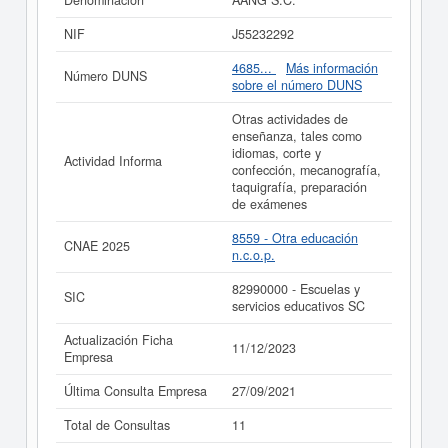
Denominación
AANG S.C.
Si está interesado en conocer más datos de la empresa
NIF
J55232292
AANG S.C. puede
acceder inmediatamente a este
Informe ampliado
de AANG S.C. y consultar los
4685...
Más información
Número DUNS
resultados de sus años de actividad, así como los
sobre el número DUNS
balances y cuentas de resultados disponibles.
Otras actividades de
La última actualización del informe de empresa se ha
enseñanza, tales como
realizado el 11/12/2023.
idiomas, corte y
Actividad Informa
confección, mecanografía,
taquigrafía, preparación
de exámenes
8559 - Otra educación
CNAE 2025
n.c.o.p.
82990000 - Escuelas y
SIC
servicios educativos SC
Actualización Ficha
11/12/2023
Empresa
Última Consulta Empresa
27/09/2021
Total de Consultas
11