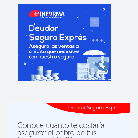
Deudor Seguro Exprés
Conoce cuanto te costaría
asegurar el cobro de tus