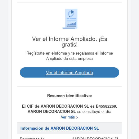
Ver el Informe Ampliado. ¡Es
gratis!
Regístrate en eInforma y te regalamos el Informe
Ampliado de esta empresa
Ver el Informe Ampliado
Resumen identificativo:
El CIF de AARON DECORACION SL es B45582269.
AARON DECORACION SL
se constituyó el día
27/01/2005 con el objetivo de DECORACION DE
Ver más >
INTERIORES Y TRABAJOS CON TODO TIPO DE
MADERAS. El CNAE al que está incluida esta empresa
Información de AARON DECORACION SL
es 4332 - Instalación de carpintería. El número SIC
asociado para
AARON DECORACION SL
es el