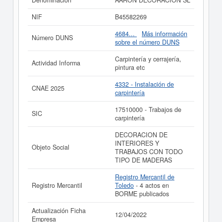
Denominación
AARON DECORACION SL
17510000. La empresa
AARON DECORACION SL
se
ha consultado el 26/06/2024, acumulando un total de
NIF
B45582269
consultas de 45. Para informase a qué subvenciones
puede aspirar esta empresa puede realizarlo aquí
4684...
Más información
Número DUNS
mismo. Esta empresa tiene un capital aproximado de
sobre el número DUNS
3.100 a 60.000 €. El Registro Mercantil tiene registrada
esta empresa en Toledo y el BORME ha publicado hasta
Carpintería y cerrajería,
Actividad Informa
ahora 4 actos.
pintura etc
Si está interesado en conocer más datos de la empresa
4332 - Instalación de
CNAE 2025
AARON DECORACION SL puede
acceder
carpintería
inmediatamente a este Informe ampliado
de AARON
DECORACION SL y consultar los resultados de sus
17510000 - Trabajos de
SIC
años de actividad, así como los balances y cuentas de
carpintería
resultados disponibles.
DECORACION DE
La última actualización del informe de empresa se ha
INTERIORES Y
realizado el 12/04/2022.
Objeto Social
TRABAJOS CON TODO
TIPO DE MADERAS
Registro Mercantil de
Registro Mercantil
Toledo
- 4 actos en
BORME publicados
Actualización Ficha
12/04/2022
Empresa