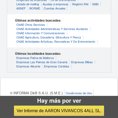
Listado de mailing
Ayudas a empresas
Registro RAI
SABI
ASNEF
BORME
Cuentas Anuales
Últimas actividades buscadas:
CNAE Otros Servicios
CNAE Actividades Administrativas Y Servicios Auxliares
CNAE Información Y Comunicaciones
CNAE Agricultura, Ganadería, Silvicultura Y Pesca
CNAE Actividades Artísticas, Recreativas Y De Entrenimiento
Últimas localidades buscadas:
Empresas Palma de Mallorca
Empresas Las Palmas de Gran Canaria
Empresas Bilbao
Empresas Alicante
Empresas Córdoba
© INFORMA D&B S.A.U. (S.M.E.)
Condiciones de Uso
Hay más por ver
Política de Privacidad
Política de Cookies
Configuración de cookies
Ver Informe de AARON VIVANCOS 4ALL SL.
eInforma, marca de
INFORMA D&B S.A.U. (S.M.E.)
, es el