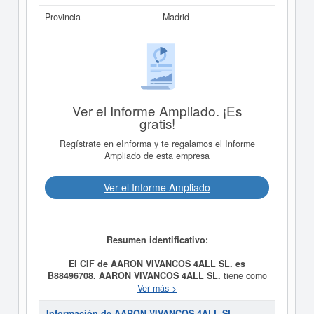
Provincia
Madrid
Ver el Informe Ampliado. ¡Es
gratis!
Regístrate en eInforma y te regalamos el Informe
Ampliado de esta empresa
Ver el Informe Ampliado
Resumen identificativo:
El CIF de AARON VIVANCOS 4ALL SL. es
B88496708.
AARON VIVANCOS 4ALL SL.
tiene como
fecha de creación el día 10/10/2019 y su meta es
Ver más >
DISTRIBUCION COMERCIAL. IMPORTACION Y
EXPORTACION. SERVICIOS DE OCIO Y
Información de AARON VIVANCOS 4ALL SL.