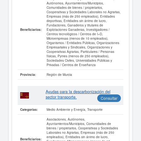
Autónomos, Ayuntamientos/Municipios,
Comunidades de bienes / propietarios,
Cooperativas y Sociedades Laborales no Agrarias,
Empresas (más de 250 empleados), Entidades
deportivas, Entidades sin ánimo de lucro,
Fundaciones, Ganaderos y titulares de
Explotaciones Ganaderas, Investigadores /
Beneficiarios:
Centros tecnológicos / Centros de I+D,
Microempresas (menos de 10 empleados),
Organismos / Entidades Públicas, Organizaciones
Empresariales y Sindicales, Organizaciones y
Cooperativas Agrarias, Particulares / Personas
físicas, Pymes (menos de 250 empleados),
Sociedades Civiles, Universidades Públicas y
Privadas / Centros de Enseñanza
Región de Murcia
Provincia:
Ayudas para la descarbonización del
sector transporte.
Consultar
Medio Ambiente y Energía, Transporte
Categorías:
Asociaciones, Autónomos,
Ayuntamientos/Municipios, Comunidades de
bienes / propietarios, Cooperativas y Sociedades
Laborales no Agrarias, Empresas (más de 250
empleados), Entidades sin ánimo de lucro,
Beneficiarios: