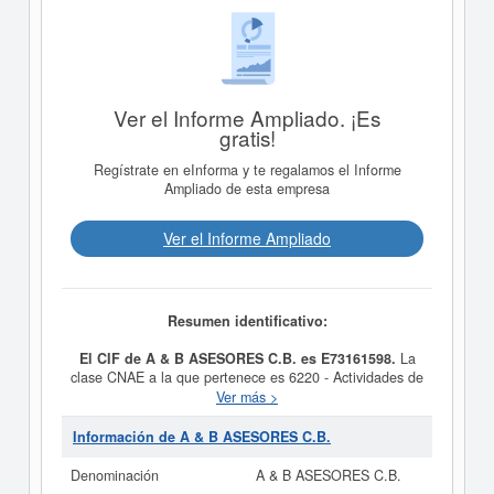
Ver el Informe Ampliado. ¡Es
gratis!
Regístrate en eInforma y te regalamos el Informe
Ampliado de esta empresa
Ver el Informe Ampliado
Resumen identificativo:
El CIF de A & B ASESORES C.B. es E73161598.
La
clase CNAE a la que pertenece es 6220 - Actividades de
consultoría informática y gestión de instalaciones
Ver más >
informáticas. El número de
A & B ASESORES C.B.
en
la clasificación del SIC es el 73760000. Esta empresa
Información de A & B ASESORES C.B.
acumula 9 consultas, la última se ha producido el
09/03/2012. Consulte en esta página las subvenciones
Denominación
A & B ASESORES C.B.
que esta empresa y las relacionadas de su sector