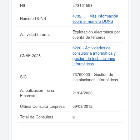
pueden optar.
NIF
E73161598
Si está interesado en conocer más datos de la empresa
4732...
Más información
Número DUNS
A & B ASESORES C.B. puede
acceder inmediatamente
sobre el número DUNS
a este Informe ampliado
de A & B ASESORES C.B. y
consultar los resultados de sus años de actividad, así
Explotación electrónica por
Actividad Informa
como los balances y cuentas de resultados disponibles.
cuenta de terceros
La última actualización del informe de empresa se ha
6220 - Actividades de
realizado el 21/04/2023.
consultoría informática y
CNAE 2025
gestión de instalaciones
informáticas
73760000 - Gestión de
SIC
instalaciones informáticas
Actualización Ficha
21/04/2023
Empresa
Última Consulta Empresa
09/03/2012
Total de Consultas
9