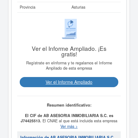
Provincia
Asturias
Ver el Informe Ampliado. ¡Es
gratis!
Regístrate en eInforma y te regalamos el Informe
Ampliado de esta empresa
Ver el Informe Ampliado
Resumen identificativo:
El CIF de AB ASESORIA INMOBILIARIA S.C. es
J74425513.
El CNAE al que está incluida esta empresa
es 6832 - Otras actividades inmobiliarias por cuenta de
Ver más >
terceros. El número SIC asociado para
AB ASESORIA
INMOBILIARIA S.C.
es el 65310000. La empresa
AB
Información de AB ASESORIA INMOBILIARIA S.C.