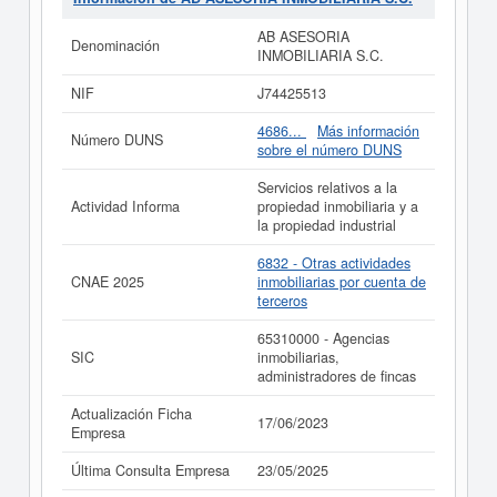
ASESORIA INMOBILIARIA S.C.
se ha consultado el
23/05/2025, acumulando un total de consultas de 9.
AB ASESORIA
Denominación
Para informase a qué subvenciones puede aspirar esta
INMOBILIARIA S.C.
empresa puede realizarlo aquí mismo.
NIF
J74425513
Si está interesado en conocer más datos de la empresa
AB ASESORIA INMOBILIARIA S.C. puede
acceder
4686...
Más información
Número DUNS
inmediatamente a este Informe ampliado
de AB
sobre el número DUNS
ASESORIA INMOBILIARIA S.C. y consultar los
resultados de sus años de actividad, así como los
Servicios relativos a la
balances y cuentas de resultados disponibles.
Actividad Informa
propiedad inmobiliaria y a
la propiedad industrial
La última actualización del informe de empresa se ha
realizado el 17/06/2023.
6832 - Otras actividades
CNAE 2025
inmobiliarias por cuenta de
terceros
65310000 - Agencias
SIC
inmobiliarias,
administradores de fincas
Actualización Ficha
17/06/2023
Empresa
Última Consulta Empresa
23/05/2025