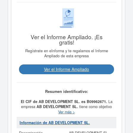
Ver el Informe Ampliado. ¡Es
gratis!
Regístrate en eInforma y te regalamos el Informe
Ampliado de esta empresa
Ver el Informe Ampliado
Resumen identificativo:
El CIF de AB DEVELOPMENT SL. es B09962671.
La
empresa
AB DEVELOPMENT SL.
tiene como objetivo
Inversiones inmobiliarias, compra y venta de bienes
Ver más >
inmuebles, promoción inmobiliaria de terrenos y de
edificaciones y reformas y todo tipo de trabajos de
Información de AB DEVELOPMENT SL.
mantenimiento. Agentes de la propiedad inmobiliaria,
gestión y administración de la propiedad inmobiliaria. La