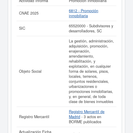
Actividad Informa
Promoción inmobiliaria
La última actualización del informe de empresa se ha
6812 - Promoción
realizado el 05/05/2026.
CNAE 2025
inmobiliaria
65520000 - Subdivisores y
SIC
desarrolladores, SC
La gestión, administración,
adquisición, promoción,
enajenación,
arrendamiento,
rehabilitación, y
explotación, en cualquier
Objeto Social
forma de solares, pisos,
locales, terrenos,
conjuntos residenciales,
urbanizaciones o
promociones inmobiliarias,
y, en general, de toda
clase de bienes inmuebles
Registro Mercantil de
Registro Mercantil
Madrid
- 3 actos en
BORME publicados
Actualización Ficha