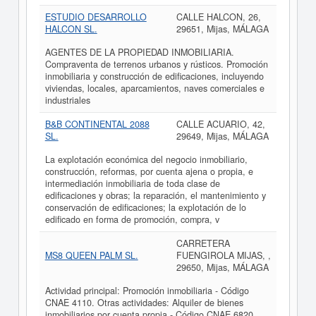
ESTUDIO DESARROLLO
CALLE HALCON, 26,
HALCON SL.
29651, Mijas, MÁLAGA
AGENTES DE LA PROPIEDAD INMOBILIARIA.
Compraventa de terrenos urbanos y rústicos. Promoción
inmobiliaria y construcción de edificaciones, incluyendo
viviendas, locales, aparcamientos, naves comerciales e
industriales
B&B CONTINENTAL 2088
CALLE ACUARIO, 42,
SL.
29649, Mijas, MÁLAGA
La explotación económica del negocio inmobiliario,
construcción, reformas, por cuenta ajena o propia, e
intermediación inmobiliaria de toda clase de
edificaciones y obras; la reparación, el mantenimiento y
conservación de edificaciones; la explotación de lo
edificado en forma de promoción, compra, v
CARRETERA
MS8 QUEEN PALM SL.
FUENGIROLA MIJAS, ,
29650, Mijas, MÁLAGA
Actividad principal: Promoción inmobiliaria - Código
CNAE 4110. Otras actividades: Alquiler de bienes
inmobiliarios por cuenta propia - Código CNAE 6820.