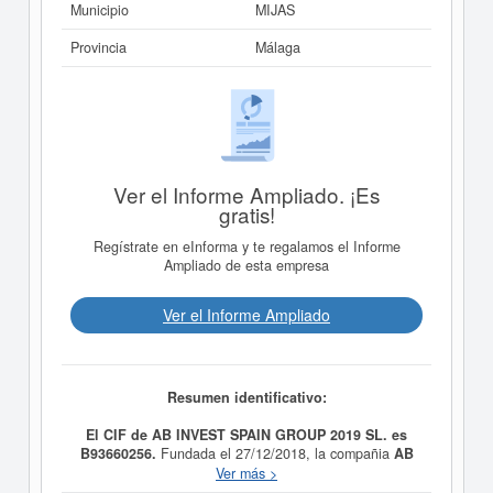
Municipio
MIJAS
Provincia
Málaga
Ver el Informe Ampliado. ¡Es
gratis!
Regístrate en eInforma y te regalamos el Informe
Ampliado de esta empresa
Ver el Informe Ampliado
Resumen identificativo:
El CIF de AB INVEST SPAIN GROUP 2019 SL. es
B93660256.
Fundada el 27/12/2018, la compañia
AB
INVEST SPAIN GROUP 2019 SL.
tiene como finalidad
Ver más >
La actividad inmobiliaria en el más amplio sentido de la