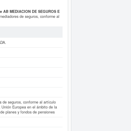
 de AB MEDIACION DE SEGUROS E
 mediadores de seguros, conforme al
ontratación pública en determinados
ON DE SEGUROS E INVERSIONES
ntes y corredores de seguros. Los
DA.
son 64110300. La consulta más
similares de su sector pueden pedir
DA.
a empresa se encuentra dentro del
e alta en el Registro Mercantil de
CIEDAD LIMITADA. puede
acceder
consultar los resultados de sus
 de seguros, conforme al artículo
 Unión Europea en el ámbito de la
 de planes y fondos de pensiones