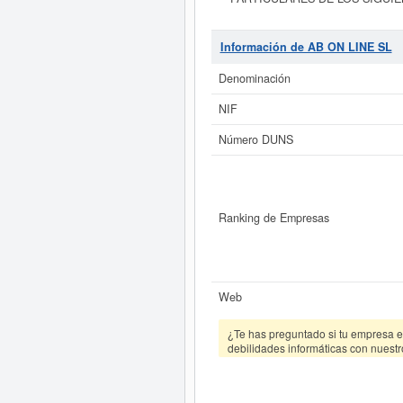
ADMINISTRACION DE PROYECTOS INF
la categoría CNAE 6210 - Actividad
empresa
AB ON LINE SL
se enc
Información de AB ON LINE SL
empresa ha sido consultada 93 vec
puede solicitar esta empresa las
Denominación
empresa f
NIF
Si está interesado en conocer má
consultar los r
Número DUNS
Ranking de Empresas
Web
¿Te has preguntado si tu empresa es
debilidades informáticas con nuestr