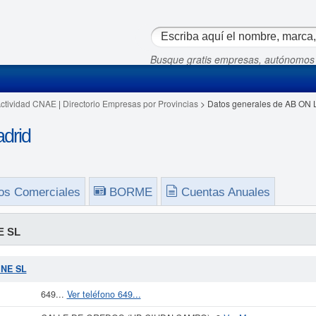
Busque gratis empresas, autónomos
Actividad CNAE
|
Directorio Empresas por Provincias
> Datos generales de AB ON 
drid
os Comerciales
BORME
Cuentas Anuales
E SL
INE SL
649...
Ver teléfono 649...