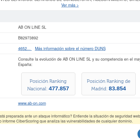
ORMATICOS EN SU GLOBALIDAD. y se dió del alta el día 02/04/2001. Esta
Ver más >
es de programación informática. Dentro del Sistema Internacional de Clasificaci
uentra en el SIC 73710000.
AB ON LINE SL
cuenta con una cantidad de 1 empl
es, la última consulta se ha producido el 15/12/2025. En la presente página 
 demás que estén relacionadas. La empresa
AB ON LINE SL
tiene un patrimoni
AB ON LINE SL
igura inscrita en el Registro Mercantil de Madrid y tiene 16 actos inscritos en
B82973892
s datos de la empresa AB ON LINE SL puede
acceder inmediatamente a este In
esultados de sus años de actividad, así como los balances y cuentas de resulta
4652...
Más información sobre el número DUNS
La última actualización del informe de empresa se ha realizado el 03/08/2026.
Consulte la evolución de AB ON LINE SL y su competencia en el m
España:
Posición Ranking
Posición Ranking de
477.857
83.854
Nacional:
Madrid:
www.ab-on.com
tá preparada ante un ataque informático? Entiende la situación de seguridad web 
o informe CiberScoring que analiza las vulnerabilidades de cualquier dominio.