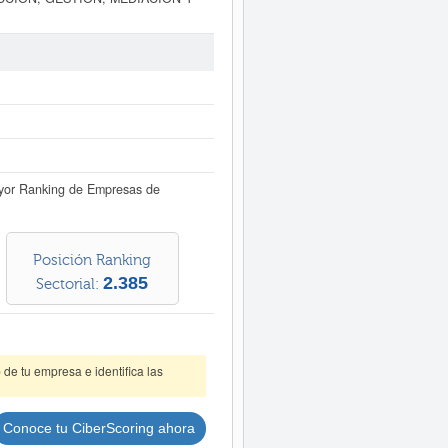
 empresa está incluida dentro de
ón de actividades empresariales, la
eados en plantilla. Esta ficha de
puede consultar a qué subvenciones
o aproximado de 0 a 3.100 €. Esta
 el BORME.
forme ampliado
de AB ON LINE SL y
dos disponibles.
ayor Ranking de Empresas de
Posición Ranking
2.385
Sectorial:
de tu empresa e identifica las
Conoce tu CiberScoring ahora