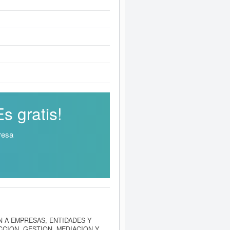
s gratis!
resa
ON A EMPRESAS, ENTIDADES Y
CCION, GESTION, MEDIACION Y