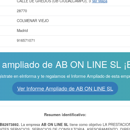
CALLE DE GREDOS (UB CIUDALCAMPO), 3
Ver Mapa
28770
COLMENAR VIEJO
Madrid
916571071
e ampliado de AB ON LINE SL ¡E
ístrate en eInforma y te regalamos el Informe Ampliado de esta emp
Ver Informe Ampliado de AB ON LINE SL
Resumen identificativo:
 B82973892.
La empresa
AB ON LINE SL
tiene como objetivo LA PRESTACI
NTES SERVICIOS. SERVICIOS DE CONSULTORIA, ASESORAMIENTO, DIRE