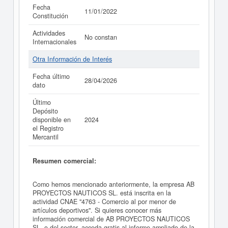
Fecha
11/01/2022
Constitución
Actividades
No constan
Internacionales
Otra Información de Interés
Fecha último
28/04/2026
dato
Último
Depósito
disponible en
2024
el Registro
Mercantil
Resumen comercial:
Como hemos mencionado anteriormente, la empresa AB
PROYECTOS NAUTICOS SL. está inscrita en la
actividad CNAE "4763 - Comercio al por menor de
artículos deportivos". Si quieres conocer más
información comercial de AB PROYECTOS NAUTICOS
SL. o del sector, acceda gratis al informe ampliado de la