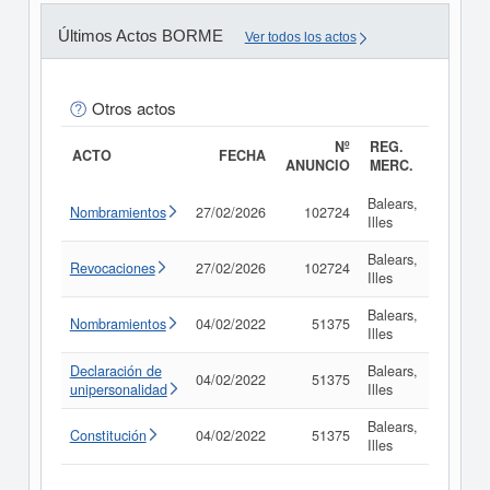
Últimos Actos BORME
Ver todos los actos
Otros actos
Nº
REG.
ACTO
FECHA
ANUNCIO
MERC.
Balears,
Nombramientos
27/02/2026
102724
Consul
Illes
Balears,
Revocaciones
27/02/2026
102724
Consul
Illes
Balears,
Nombramientos
04/02/2022
51375
Consul
Illes
Declaración de
Balears,
04/02/2022
51375
Consul
unipersonalidad
Illes
Balears,
Constitución
04/02/2022
51375
Consul
Illes