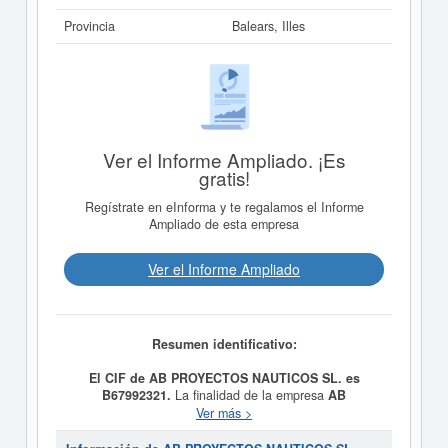
Provincia
Balears, Illes
Ver el Informe Ampliado. ¡Es
gratis!
Regístrate en eInforma y te regalamos el Informe
Ampliado de esta empresa
Ver el Informe Ampliado
Resumen identificativo:
El CIF de AB PROYECTOS NAUTICOS SL. es
B67992321.
La finalidad de la empresa
AB
PROYECTOS NAUTICOS SL.
es La representación,
Ver más >
compra, venta, alquiler, distribución y comercio de
embarcaciones y de materiales relacionados