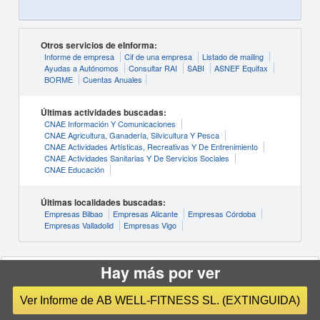
Otros servicios de eInforma:
Informe de empresa
Cif de una empresa
Listado de mailing
Ayudas a Autónomos
Consultar RAI
SABI
ASNEF Equifax
BORME
Cuentas Anuales
Últimas actividades buscadas:
CNAE Información Y Comunicaciones
CNAE Agricultura, Ganadería, Silvicultura Y Pesca
CNAE Actividades Artísticas, Recreativas Y De Entrenimiento
CNAE Actividades Sanitarias Y De Servicios Sociales
CNAE Educación
Últimas localidades buscadas:
Empresas Bilbao
Empresas Alicante
Empresas Córdoba
Empresas Valladolid
Empresas Vigo
Hay más por ver
© INFORMA D&B S.A.U. (S.M.E.)
Condiciones de Uso
Ver Informe de AB WELL-FITNESS SL. (EXTINGUIDA)
Política de Privacidad
Política de Cookies
Configuración de cookies