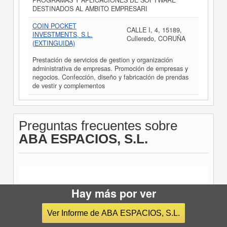
PROGRAMAS Y APLICACIONES DE SOFTWARE
DESTINADOS AL AMBITO EMPRESARI
COIN POCKET
CALLE I, 4, 15189,
INVESTMENTS, S.L.
Culleredo, CORUÑA
(EXTINGUIDA)
Prestación de servicios de gestion y organización
administrativa de empresas. Promoción de empresas y
negocios. Confección, diseño y fabricación de prendas
de vestir y complementos
Preguntas frecuentes sobre
ABA ESPACIOS, S.L.
¿Cuál es el CIF de ABA ESPACIOS,
Hay más por ver
S.L.?
Ver Informe de ABA ESPACIOS, S.L.
El CIF de ABA ESPACIOS, S.L. es B01732403