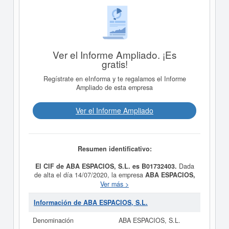
Ver el Informe Ampliado. ¡Es
gratis!
Regístrate en eInforma y te regalamos el Informe
Ampliado de esta empresa
Ver el Informe Ampliado
Resumen identificativo:
El CIF de ABA ESPACIOS, S.L. es B01732403.
Dada
de alta el día 14/07/2020, la empresa
ABA ESPACIOS,
S.L.
tiene como propósito La sociedad tiene por objeto
Ver más >
la construcción, promoción y arrendamiento de toda
clase de edificaciones, así como la adquisición,
Información de ABA ESPACIOS, S.L.
tenencia, explotación, enajenación de toda clase de
fincas, rústicas o urbanas, así corno el proyecto,
Denominación
ABA ESPACIOS, S.L.
realización, comercialización y conservación de