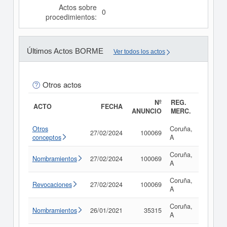
Actos sobre
0
procedimientos:
Últimos Actos BORME
Ver todos los actos
Otros actos
Nº
REG.
ACTO
FECHA
ANUNCIO
MERC.
Otros
Coruña,
27/02/2024
100069
Consult
conceptos
A
Coruña,
Nombramientos
27/02/2024
100069
Consult
A
Coruña,
Revocaciones
27/02/2024
100069
Consult
A
Coruña,
Nombramientos
26/01/2021
35315
Consult
A