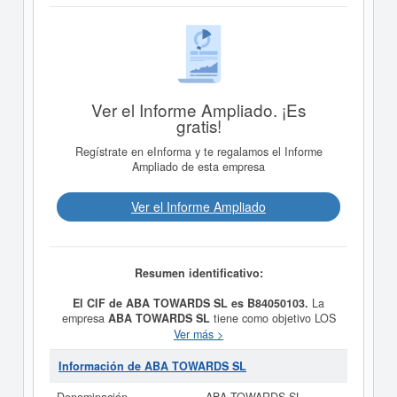
Ver el Informe Ampliado. ¡Es
gratis!
Regístrate en eInforma y te regalamos el Informe
Ampliado de esta empresa
Ver el Informe Ampliado
Resumen identificativo:
El CIF de ABA TOWARDS SL es B84050103.
La
empresa
ABA TOWARDS SL
tiene como objetivo LOS
SERVICIOS DE CONSULTORIA COMERCIAL EN EL
Ver más >
AMBITO DE LA INFORMATICA. EL DESARROLLO DE
SOFTWARE Y SU LANZAMIENTO COMERCIAL
Información de ABA TOWARDS SL
MEDIANTE LA EJECUCION Y DISENO DE PLANES DE
MARKETING AL EFECTO y se dió del alta el día