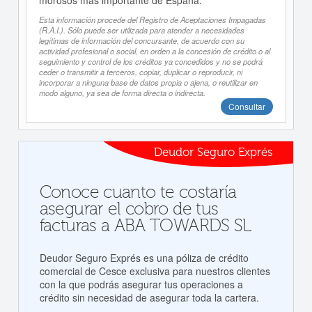
morosos más importante de España.
Esta información procede del Registro de Aceptaciones Impagadas
(R.A.I.). Sólo puede ser utilizada para atender a necesidades
legítimas de información del concursante, de acuerdo con su
actividad profesional o social, en orden a la concesión de crédito o al
seguimiento y control de los créditos ya concedidos y no se podrá
ceder o transmitir a terceros, copiar, duplicar o reproducir, ni
incorporar a ninguna base de datos propia o ajena, o reutilizar en
modo alguno, ya sea de forma directa o indirecta.
Consultar
Deudor Seguro Exprés
Conoce cuanto te costaría
asegurar el cobro de tus
facturas a ABA TOWARDS SL
Deudor Seguro Exprés es una póliza de crédito
comercial de Cesce exclusiva para nuestros clientes
con la que podrás asegurar tus operaciones a
crédito sin necesidad de asegurar toda la cartera.