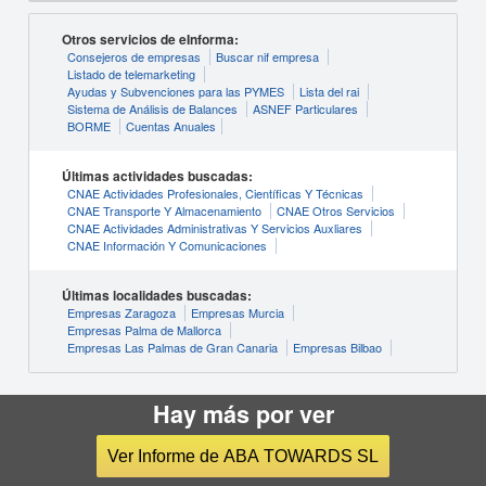
Otros servicios de eInforma:
Consejeros de empresas
Buscar nif empresa
Listado de telemarketing
Ayudas y Subvenciones para las PYMES
Lista del rai
Sistema de Análisis de Balances
ASNEF Particulares
BORME
Cuentas Anuales
Últimas actividades buscadas:
CNAE Actividades Profesionales, Científicas Y Técnicas
CNAE Transporte Y Almacenamiento
CNAE Otros Servicios
CNAE Actividades Administrativas Y Servicios Auxliares
CNAE Información Y Comunicaciones
Últimas localidades buscadas:
Empresas Zaragoza
Empresas Murcia
Empresas Palma de Mallorca
Empresas Las Palmas de Gran Canaria
Empresas Bilbao
Hay más por ver
Ver Informe de ABA TOWARDS SL
© INFORMA D&B S.A.U. (S.M.E.)
Condiciones de Uso