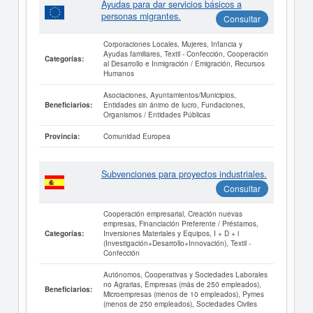
Ayudas para dar servicios básicos a
personas migrantes.
Consultar
Corporaciones Locales, Mujeres, Infancia y
Ayudas familiares, Textil - Confección, Cooperación
Categorías:
al Desarrollo e Inmigración / Emigración, Recursos
Humanos
Asociaciones, Ayuntamientos/Municipios,
Entidades sin ánimo de lucro, Fundaciones,
Beneficiarios:
Organismos / Entidades Públicas
Comunidad Europea
Provincia:
Subvenciones para proyectos industriales.
Consultar
Cooperación empresarial, Creación nuevas
empresas, Financiación Preferente / Préstamos,
Inversiones Materiales y Equipos, I + D + i
Categorías:
(Investigación+Desarrollo+Innovación), Textil -
Confección
Autónomos, Cooperativas y Sociedades Laborales
no Agrarias, Empresas (más de 250 empleados),
Beneficiarios:
Microempresas (menos de 10 empleados), Pymes
(menos de 250 empleados), Sociedades Civiles