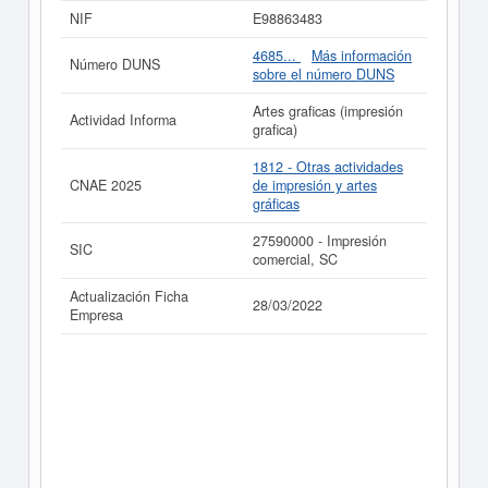
Si está interesado en conocer más datos de la empresa
NIF
E98863483
ABABUT C.B. puede
acceder inmediatamente a este
Informe ampliado
de ABABUT C.B. y consultar los
4685...
Más información
Número DUNS
resultados de sus años de actividad, así como los
sobre el número DUNS
balances y cuentas de resultados disponibles.
Artes graficas (impresión
La última actualización del informe de empresa se ha
Actividad Informa
grafica)
realizado el 28/03/2022.
1812 - Otras actividades
CNAE 2025
de impresión y artes
gráficas
27590000 - Impresión
SIC
comercial, SC
Actualización Ficha
28/03/2022
Empresa