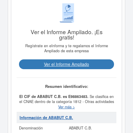
Ver el Informe Ampliado. ¡Es
gratis!
Regístrate en eInforma y te regalamos el Informe
Ampliado de esta empresa
Ver el Informe Ampliado
Resumen identificativo:
El CIF de ABABUT C.B. es E98863483.
Se clasifica en
el CNAE dentro de la categoría 1812 - Otras actividades
de impresión y artes gráficas. La empresa
ABABUT
Ver más >
C.B.
se clasifica dentro del Sistema Internacional de
Clasificación en la actividad 27590000. Para saber a
Información de ABABUT C.B.
qué tipo de subvenciones puede optar esta empresa y
otras similares, puede hacerlo desde esta misma web.
Denominación
ABABUT C.B.