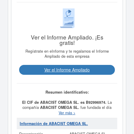
Ver el Informe Ampliado. ¡Es
gratis!
Regístrate en eInforma y te regalamos el Informe
Ampliado de esta empresa
Ver el Informe Ampliado
Resumen identificativo:
El CIF de ABACIST OMEGA SL. es B92996974.
La
compañía
ABACIST OMEGA SL.
fue fundada el día
03/04/2009 teniendo como meta social SERVICIOS DE
Ver más >
ASESORIA CONTABLE Y JURIDICA.. Está incluida en
la clase CNAE 6920 - Actividades de contabilidad,
Información de ABACIST OMEGA SL.
teneduría de libros, auditoría y asesoría fiscal. Dentro
de la clasificación de numeración de empresas SIC,