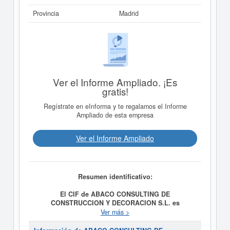
Provincia
Madrid
Ver el Informe Ampliado. ¡Es
gratis!
Regístrate en eInforma y te regalamos el Informe
Ampliado de esta empresa
Ver el Informe Ampliado
Resumen identificativo:
El CIF de ABACO CONSULTING DE
CONSTRUCCION Y DECORACION S.L. es
B83193896.
La finalidad de la empresa
ABACO
Ver más >
CONSULTING DE CONSTRUCCION Y DECORACION
S.L.
es A) LA REALIZACION O EJECUCION DE TODA