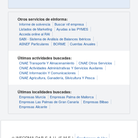
Otros servicios de eInforma:
Informe de solvencia
Buscar nif empresa
Listados de Marketing
Ayudas a las PYMES
Acceda online al RAI
SABI - Sistema de Análisis de Balances Ibéricos
ASNEF Particulares
BORME
Cuentas Anuales
Últimas actividades buscadas:
CNAE Transporte Y Almacenamiento
CNAE Otros Servicios
CNAE Actividades Administrativas Y Servicios Auxliares
CNAE Información Y Comunicaciones
CNAE Agricultura, Ganadería, Silvicultura Y Pesca
Últimas localidades buscadas:
Empresas Murcia
Empresas Palma de Mallorca
Empresas Las Palmas de Gran Canaria
Empresas Bilbao
Empresas Alicante
© INFORMA D&B S.A.U. (S.M.E.)