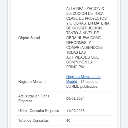
balances y cuentas de resultados disponibles.
A) LA REALIZACION O
La última actualización del informe de empresa se ha
EJECUCION DE TODA
realizado el 09/08/2024.
CLASE DE PROYECTOS
Y/U OBRAS, EN MATERIA
DE CONSTRUCCION
TANTO A NIVEL DE
Objeto Social
OBRA NUEVA COMO
REFORMAS, Y
COMPRENDIENDOSE
TODAS LAS
ACTIVIDADES QUE
COMPONEN LA
PRINCIPAL.
Registro Mercantil de
Registro Mercantil
Madrid
- 12 actos en
BORME publicados
Actualización Ficha
09/08/2024
Empresa
Última Consulta Empresa
11/07/2026
Total de Consultas
40