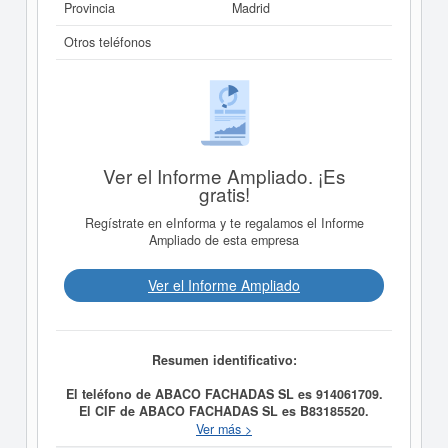
Provincia
Madrid
Otros teléfonos
Ver el Informe Ampliado. ¡Es
gratis!
Regístrate en eInforma y te regalamos el Informe
Ampliado de esta empresa
Ver el Informe Ampliado
Resumen identificativo:
El teléfono de ABACO FACHADAS SL es 914061709.
El CIF de ABACO FACHADAS SL es B83185520.
ABACO FACHADAS SL
se constituyó el día
Ver más >
17/01/2002 con el objetivo de LA REALIZACION,