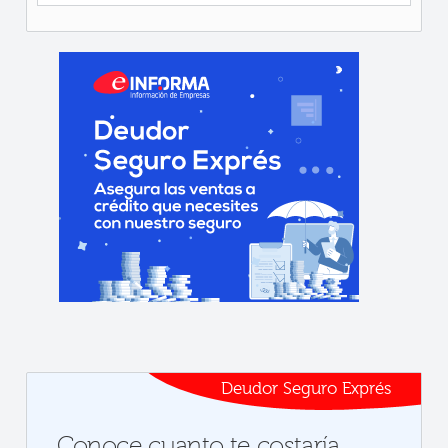
Deudor Seguro Exprés
Conoce cuanto te costaría