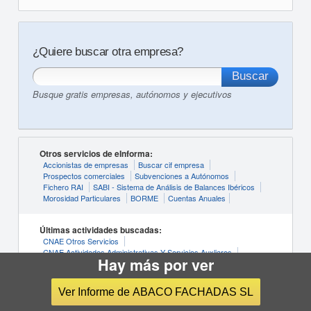
¿Quiere buscar otra empresa?
Busque gratis empresas, autónomos y ejecutivos
Otros servicios de eInforma:
Accionistas de empresas
Buscar cif empresa
Prospectos comerciales
Subvenciones a Autónomos
Fichero RAI
SABI - Sistema de Análisis de Balances Ibéricos
Morosidad Particulares
BORME
Cuentas Anuales
Últimas actividades buscadas:
CNAE Otros Servicios
CNAE Actividades Administrativas Y Servicios Auxliares
Hay más por ver
CNAE Información Y Comunicaciones
CNAE Agricultura, Ganadería, Silvicultura Y Pesca
CNAE Actividades Artísticas, Recreativas Y De Entrenimiento
Ver Informe de ABACO FACHADAS SL