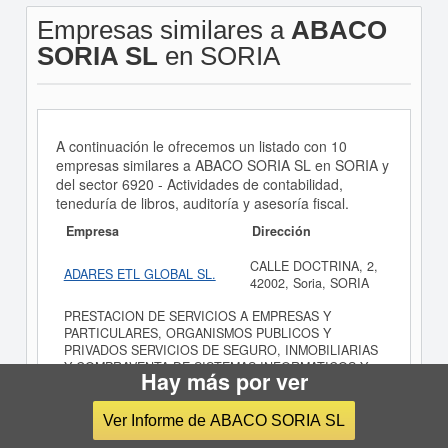
Empresas similares a
ABACO
SORIA SL
en SORIA
A continuación le ofrecemos un listado con 10
empresas similares a ABACO SORIA SL en SORIA y
del sector 6920 - Actividades de contabilidad,
teneduría de libros, auditoría y asesoría fiscal.
Empresa
Dirección
CALLE DOCTRINA, 2,
ADARES ETL GLOBAL SL.
42002, Soria, SORIA
PRESTACION DE SERVICIOS A EMPRESAS Y
PARTICULARES, ORGANISMOS PUBLICOS Y
PRIVADOS SERVICIOS DE SEGURO, INMOBILIARIAS
Y COMPRAVENTA DE SISTEMAS INFORMATICOS Y
Hay más por ver
OFIMATICOS.
PLAZA LOS JURADOS,
Ver Informe de ABACO SORIA SL
JOSE MARIA URIEL SLP
1, 42003, Soria, SORIA