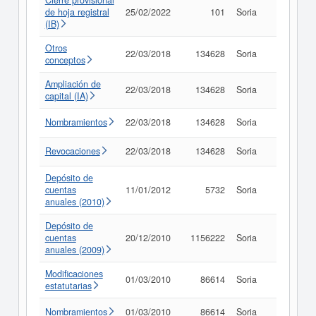
Cierre provisional
de hoja registral
25/02/2022
101
Soria
Consult
(IB)
Otros
22/03/2018
134628
Soria
Consult
conceptos
Ampliación de
22/03/2018
134628
Soria
Consult
capital (IA)
Nombramientos
22/03/2018
134628
Soria
Consult
Revocaciones
22/03/2018
134628
Soria
Consult
Depósito de
cuentas
11/01/2012
5732
Soria
Consult
anuales (2010)
Depósito de
cuentas
20/12/2010
1156222
Soria
Consult
anuales (2009)
Modificaciones
01/03/2010
86614
Soria
Consult
estatutarias
Nombramientos
01/03/2010
86614
Soria
Consult