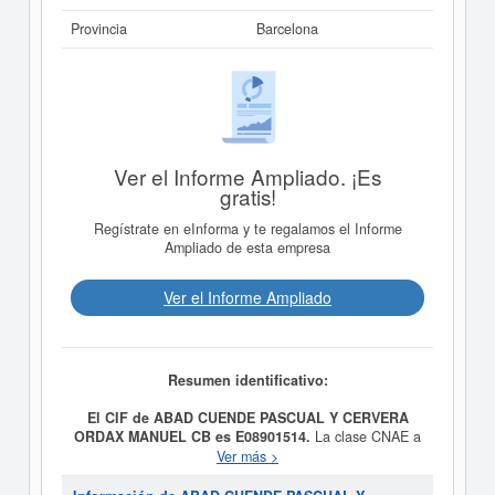
Provincia
Barcelona
Ver el Informe Ampliado. ¡Es
gratis!
Regístrate en eInforma y te regalamos el Informe
Ampliado de esta empresa
Ver el Informe Ampliado
Resumen identificativo:
El CIF de ABAD CUENDE PASCUAL Y CERVERA
ORDAX MANUEL CB es E08901514.
La clase CNAE a
la que pertenece es - . Esta empresa acumula 4
Ver más >
consultas, la última se ha producido el 07/10/2016.
Consulte en esta página las subvenciones que esta