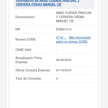
Información de ABAD CUENDE PASCUAL Y
empresa y las relacionadas de su sector pueden optar.
CERVERA ORDAX MANUEL CB
Si está interesado en conocer más datos de la empresa
ABAD CUENDE PASCUAL
ABAD CUENDE PASCUAL Y CERVERA ORDAX
Denominación
Y CERVERA ORDAX
MANUEL CB puede
acceder inmediatamente a este
MANUEL CB
Informe ampliado
de ABAD CUENDE PASCUAL Y
CERVERA ORDAX MANUEL CB y consultar los
NIF
E08901514
resultados de sus años de actividad, así como los
balances y cuentas de resultados disponibles.
4719...
Más información
Número DUNS
sobre el número DUNS
La última actualización del informe de empresa se ha
realizado el 30/05/2023.
CNAE 2025
-
Actualización Ficha
30/05/2023
Empresa
Última Consulta Empresa
07/10/2016
Total de Consultas
4