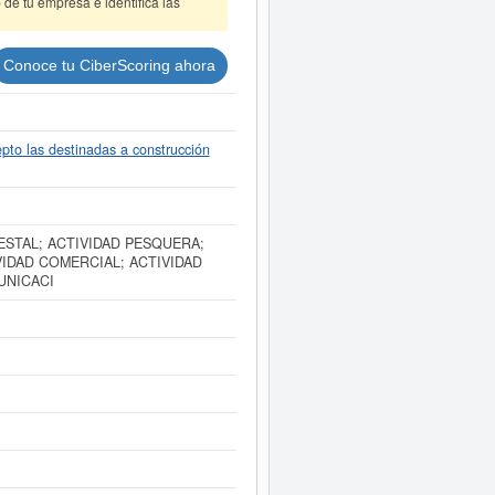
de tu empresa e identifica las
Conoce tu CiberScoring ahora
pto las destinadas a construcción
ESTAL; ACTIVIDAD PESQUERA;
VIDAD COMERCIAL; ACTIVIDAD
UNICACI