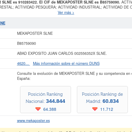
R SLNE es 910283422. El CIF de MEKAPOSTER SLNE es B85759090.
ACTI
ESTAL; ACTIVIDAD PESQUERA; ACTIVIDAD INDUSTRIAL; ACTIVIDAD DE
STICA; ACTIVIDAD DE TRANSPORTES; ACTIVIDAD DE COMUNICACI es el pro
Ver más >
ta el día 04/08/2009. Su CNAE correspondiente es 2513 - Fabricación de estruc
trucción industrializada. Los digitos correspondientes al número SIC de
MEKAP
LNE
e un total de 6 empleados. La consulta más reciente de la ficha de esta empr
mpresa y las similares de su sector pueden pedir algunas subvenciones. Si des
MEKAPOSTER SLNE
l social de la empresa se encuentra dentro del rango de 0 a 3.100 €.
MEKAPOS
Registro Mercantil de Madrid y tiene 4 actos publicados en el BORME.
B85759090
ocer más datos de la empresa MEKAPOSTER SLNE puede
acceder inmediatament
ABAD EXPOSITO JUAN CARLOS 002556352X SLNE.
ar los resultados de sus años de actividad, así como los balances y cuentas 
4620...
Más información sobre el número DUNS
La última actualización del informe de empresa se ha realizado el 09/07/2026.
Consulte la evolución de MEKAPOSTER SLNE y su competencia en 
España:
Posición Ranking
Posición Ranking de
344.844
60.834
Nacional:
Madrid:
64.388
11.712
www.mekaposter.es