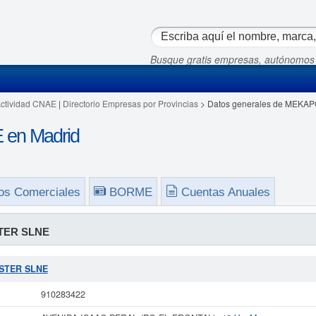
Busque gratis empresas, autónomos
Actividad CNAE
|
Directorio Empresas por Provincias
> Datos generales de MEKA
en Madrid
os Comerciales
BORME
Cuentas Anuales
ER SLNE
OSTER SLNE
910283422