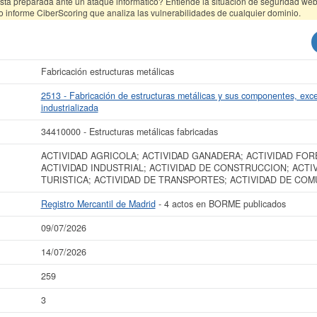
tá preparada ante un ataque informático? Entiende la situación de seguridad web 
o informe CiberScoring que analiza las vulnerabilidades de cualquier dominio.
Fabricación estructuras metálicas
2513 - Fabricación de estructuras metálicas y sus componentes, exce
industrializada
34410000 - Estructuras metálicas fabricadas
ACTIVIDAD AGRICOLA; ACTIVIDAD GANADERA; ACTIVIDAD FOR
ACTIVIDAD INDUSTRIAL; ACTIVIDAD DE CONSTRUCCION; ACTI
TURISTICA; ACTIVIDAD DE TRANSPORTES; ACTIVIDAD DE COM
Registro Mercantil de Madrid
- 4 actos en BORME publicados
09/07/2026
14/07/2026
259
3