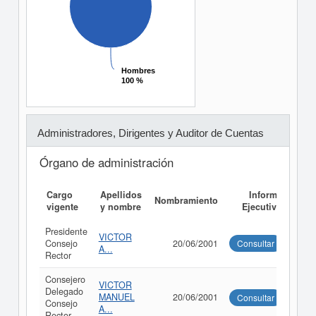
Hombres
Hombres
100 %
100 %
Administradores, Dirigentes y Auditor de Cuentas
Órgano de administración
Cargo
Apellidos
Informe
Nombramiento
vigente
y nombre
Ejecutivo
Presidente
VICTOR
Consejo
20/06/2001
Consultar
A...
Rector
Consejero
VICTOR
Delegado
MANUEL
20/06/2001
Consultar
Consejo
A...
Rector