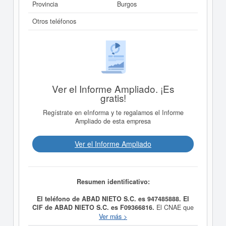
Provincia
Burgos
Otros teléfonos
Ver el Informe Ampliado. ¡Es
gratis!
Regístrate en eInforma y te regalamos el Informe
Ampliado de esta empresa
Ver el Informe Ampliado
Resumen identificativo:
El teléfono de ABAD NIETO S.C. es 947485888. El
CIF de ABAD NIETO S.C. es F09366816.
El CNAE que
tiene es 4101 - Construcción de edificios residenciales.
Ver más >
El número del SIC correspondiente a la empresa
ABAD