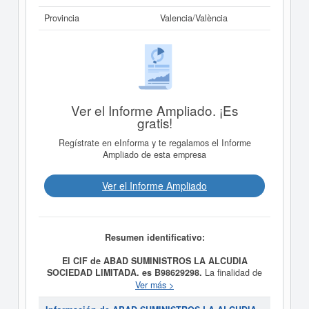
Provincia
Valencia/València
Ver el Informe Ampliado. ¡Es
gratis!
Regístrate en eInforma y te regalamos el Informe
Ampliado de esta empresa
Ver el Informe Ampliado
Resumen identificativo:
El CIF de ABAD SUMINISTROS LA ALCUDIA
SOCIEDAD LIMITADA. es B98629298.
La finalidad de
la empresa
ABAD SUMINISTROS LA ALCUDIA
Ver más >
SOCIEDAD LIMITADA.
es Comercio al por mayor de
madera, materiales de construcción y aparatos