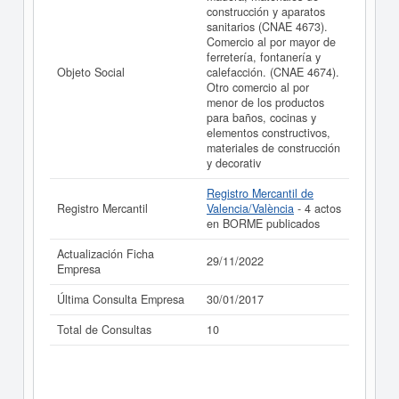
años de actividad, así como los balances y cuentas de
construcción y aparatos
resultados disponibles.
sanitarios (CNAE 4673).
Comercio al por mayor de
La última actualización del informe de empresa se ha
ferretería, fontanería y
realizado el 29/11/2022.
Objeto Social
calefacción. (CNAE 4674).
Otro comercio al por
menor de los productos
para baños, cocinas y
elementos constructivos,
materiales de construcción
y decorativ
Registro Mercantil de
Registro Mercantil
Valencia/València
- 4 actos
en BORME publicados
Actualización Ficha
29/11/2022
Empresa
Última Consulta Empresa
30/01/2017
Total de Consultas
10