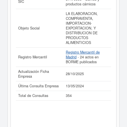
SIC
ABADAN S CASTELL S.L. (EN LIQUIDACION) y
productos cárnicos
consultar los resultados de sus años de actividad, así
como los balances y cuentas de resultados disponibles.
LA ELABORACION,
COMPRAVENTA,
La última actualización del informe de empresa se ha
IMPORTACION-
realizado el 28/10/2025.
Objeto Social
EXPORTACION, Y
DISTRIBUCION DE
PRODUCTOS
ALIMENTICIOS
Registro Mercantil de
Registro Mercantil
Madrid
- 24 actos en
BORME publicados
Actualización Ficha
28/10/2025
Empresa
Última Consulta Empresa
13/05/2024
Total de Consultas
354