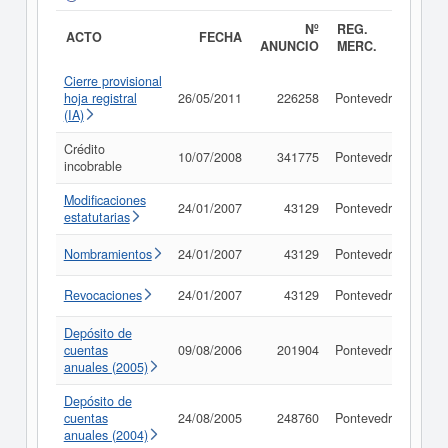
Nº
REG.
ACTO
FECHA
ANUNCIO
MERC.
Cierre provisional
hoja registral
26/05/2011
226258
Pontevedra
Con
(IA)
Crédito
10/07/2008
341775
Pontevedra
Con
incobrable
Modificaciones
24/01/2007
43129
Pontevedra
Con
estatutarias
Nombramientos
24/01/2007
43129
Pontevedra
Con
Revocaciones
24/01/2007
43129
Pontevedra
Con
Depósito de
cuentas
09/08/2006
201904
Pontevedra
Con
anuales (2005)
Depósito de
cuentas
24/08/2005
248760
Pontevedra
Con
anuales (2004)