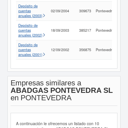
Depósito de
cuentas
02/09/2004
309673
Pontevedra
Con
anuales (2003)
Depósito de
cuentas
18/09/2003
385217
Pontevedra
Con
anuales (2002)
Depósito de
cuentas
12/09/2002
356875
Pontevedra
Con
anuales (2001)
Empresas similares a
ABADGAS PONTEVEDRA SL
en PONTEVEDRA
A continuación le ofrecemos un listado con 10