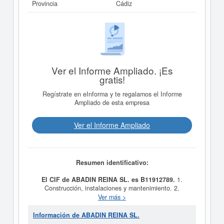
Provincia
Cádiz
Ver el Informe Ampliado. ¡Es
gratis!
Regístrate en eInforma y te regalamos el Informe
Ampliado de esta empresa
Ver el Informe Ampliado
Resumen identificativo:
El CIF de ABADIN REINA SL. es B11912789.
1.
Construcción, instalaciones y mantenimiento. 2.
Comercio al por mayor y al por menor. Distribución
Ver más >
comercial. Importación y exportación. 3. Actividades
inmobiliarias. 4. Industrias manufactureras y textiles. 5.
Información de ABADIN REINA SL.
Turismo, hostelería y restauración. 6. Prestación de