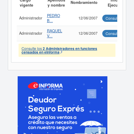
Cargo
Apellidos
Informe
Nombramiento
vigente
y nombre
Ejecutivo
PEDRO
Administrador
12/06/2007
Consultar
B...
RAQUEL
Administrador
12/06/2007
Consultar
V...
Consulte los
2 Administradores en funciones
censados en eInforma