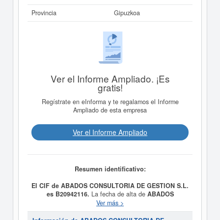
Provincia
Gipuzkoa
Ver el Informe Ampliado. ¡Es
gratis!
Regístrate en eInforma y te regalamos el Informe
Ampliado de esta empresa
Ver el Informe Ampliado
Resumen identificativo:
El CIF de ABADOS CONSULTORIA DE GESTION S.L.
es B20942116.
La fecha de alta de
ABADOS
CONSULTORIA DE GESTION S.L.
fue el día
Ver más >
29/04/2007, constituyendo su meta como
CONSULTORIA CON CARACTER GENERAL DE