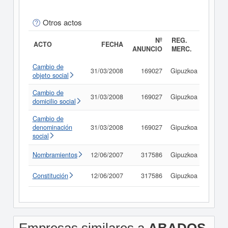
Otros actos
Nº
REG.
ACTO
FECHA
ANUNCIO
MERC.
Cambio de
31/03/2008
169027
Gipuzkoa
Consu
objeto social
Cambio de
31/03/2008
169027
Gipuzkoa
Consu
domicilio social
Cambio de
denominación
31/03/2008
169027
Gipuzkoa
Consu
social
Nombramientos
12/06/2007
317586
Gipuzkoa
Consu
Constitución
12/06/2007
317586
Gipuzkoa
Consu