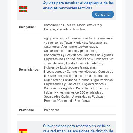
Ayudas para impulsar el despliegue de las
energías renovables térmicas.
Consultar
Corporaciones Locales, Medio Ambiente y
Categorías:
Energía, Vivienda y Urbanismo
Agrupaciones de interés económico / de empresas
/ de personas físicas y jurídicas, Asociaciones,
Autónomos, Ayuntamientos/Municipios,
Comunidades de bienes / propietarios,
Cooperativas y Sociedades Laborales no Agrarias,
Empresas (más de 250 empleados), Entidades sin
ánimo de lucro, Fundaciones, Ganaderos y
titulares de Explotaciones Ganaderas,
Beneficiarios:
Investigadores / Centros tecnológicos / Centros de
I+D, Microempresas (menos de 10 empleados),
Organismos / Entidades Públicas, Organizaciones
Empresariales y Sindicales, Organizaciones y
Cooperativas Agrarias, Particulares / Personas
físicas, Pymes (menos de 250 empleados),
Sociedades Civiles, Universidades Públicas y
Privadas / Centros de Enseñanza
País Vasco
Provincia:
Subvenciones para reformas en edificios
que reduzcan las emisiones de dióxido de