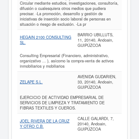
Circular mediante estudios, investigaciones, consultoría,
difusión o cualesquiera otros medios que pudiera
precisar. -La promoción, desarrollo y gestión de
iniciativas de inserción socio laboral de personas en
situación o riesgo de exclusión. -La pr
BARRIO UBILLUTS,
HEGAIN 2100 CONSULTING
11, 20140, Andoain,
SL.
GUIPÚZCOA
Consulting Empresarial (Financiero, administrativo,
organizativo ... ), asícomo la compra-venta de activos
inmobiliarios y mobiliarios
AVENIDA GUDARIEN,
ZELAPE S.L.
33, 20140, Andoain,
GUIPÚZCOA
EJERCICIO DE ACTIVIDAD EMPRESARIAL DE
SERVICIOS DE LIMPIEZA Y TRATAMIENTO DE
FIBRAS TEXTILES Y CUEROS.
CALLE GALARDI, 7,
JOEL RIVERA DE LA CRUZ
20140, Andoain,
Y OTRO C.B.
GUIPÚZCOA